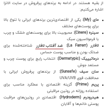
از بقیه هستند. در ادامه به برندهای پرفروش در سایت الانزا
اشاره می‌کنیم:
مای (My):
یکی از اقتصادی‌ترین برندهای ایرانی با تنوع بالا
برای پوست‌های مختلف
سینره (Cinere):
محبوبیت بالا برای پوست‌های خشک و چرب
با فرمولاسیون سبک
لافارر (La Farrerr):
شناخته‌شده برای
ضد
آفتاب
لافارر
ضدلک بودن و مناسب پوست حساس
درماتیپیک (Dermatypic):
انتخاب رایج برای پوست چرب و
مستعد جوش
سان سیف (Sunsafe):
از برندهای پرفروش ایرانی با
محافظت قوی UVA/UVB
پریم (Prime):
گزینه اقتصادی با عملکرد مناسب برای
استفاده روزانه در روتین مراقبتی
هیدرودرم (Hydroderm):
اقتصادی در روتین‌های مراقبت
پوستی خانم‌ها و آقایان