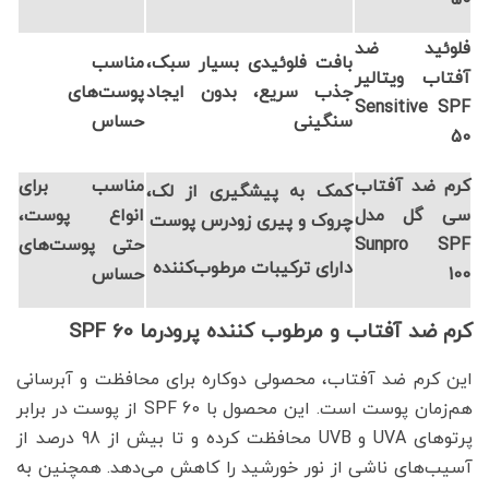
فلوئید ضد
بافت فلوئیدی بسیار سبک،
مناسب
آفتاب ویتالیر
جذب سریع، بدون ایجاد
پوست‌های
Sensitive SPF
سنگینی
حساس
50
کرم ضد آفتاب
مناسب برای
کمک به پیشگیری از لک،
سی گل مدل
انواع پوست،
چروک و پیری زودرس پوست
Sunpro SPF
حتی پوست‌های
دارای ترکیبات مرطوب‌کننده
100
حساس
کرم ضد آفتاب و مرطوب کننده پرودرما SPF 60
این کرم ضد آفتاب، محصولی دوکاره برای محافظت و آبرسانی
هم‌زمان پوست است. این محصول با SPF 60 از پوست در برابر
پرتوهای UVA و UVB محافظت کرده و تا بیش از 98 درصد از
آسیب‌های ناشی از نور خورشید را کاهش می‌دهد. همچنین به