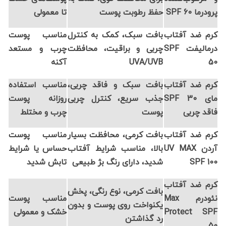
پرودرما SPF 60
حفظ رطوبت پوست
تا معمولی
کرم ضد آفتاب
بافت سبک، کمک به کنترل
مناسب پوست
درمالیفت SPF
چربی و براقیت، محافظت
چرب و مستعد
50
UVA/UVB
آکنه
کرم ضد آفتاب
بافت سبک و فاقد چربی،
مناسب استفاده
مای SPF 30
جذب سریع، کنترل چربی
روزانه پوست
فاقد چربی
پوست
چرب و مختلط
کرم ضد آفتاب
بافت کرمی، محافظت بسیار
مناسب پوست
آردن UV MAX
بالا، مناسب شرایط آفتاب
حساس یا شرایط
SPF 100
شدید، دارای رنگ بژ طبیعی
تابش شدید
کرم ضد آفتاب
بافت کرمی، نوع رنگی، پخش
نئودرم Max
مناسب پوست
یکنواخت روی پوست و بدون
Protect SPF
خشک و معمولی
رد گذاشتن
50