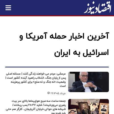
آخرین اخبار حمله آمریکا و
اسرائیل به ایران
مرعشی: مردم می خواهند زندگی کنند | مسئله اصلی
پس از پایان جنگ، انتخاب راهبرد آینده کشور است |
وضعیت «نه جنگ و نه صلح» برای کشور پرهزینه
است
۱۹ مرداد ۱۴۰۵
جمعه ساعت سه صبح هواپیماها بالای سر بیت
رهبری می‌چرخیدند/ شاید ۲۷-۲۸ بمب ریختند/
شیشه های حوالی خیابان آذربایجان ـ کارگر هم حتی
خرد شده بود