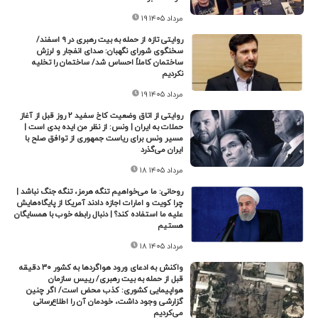
۱۹ مرداد ۱۴۰۵
روایتی تازه از حمله به بیت رهبری در ۹ اسفند/
سخنگوی شورای نگهبان: صدای انفجار و لرزش
ساختمان کاملاً احساس شد/ ساختمان را تخلیه
نکردیم
۱۹ مرداد ۱۴۰۵
روایتی از اتاق وضعیت کاخ سفید ۲ روز قبل از آغاز
حملات به ایران | ونس: از نظر من ایده بدی است |
مسیر ونس برای ریاست جمهوری از توافق صلح با
ایران می‌گذرد
۱۸ مرداد ۱۴۰۵
روحانی: ما می‌خواهیم تنگه هرمز، تنگه جنگ نباشد |
چرا کویت و امارات اجازه دادند آمریکا از پایگاه‌هایش
علیه ما استفاده کند؟ | دنبال رابطه خوب با همسایگان
هستیم
۱۸ مرداد ۱۴۰۵
واکنش به ادعای ورود هواگردها به کشور ٣٠ دقیقه
قبل از حمله به بیت رهبری/ رییس سازمان
هواپیمایی کشوری: کذب محض است/ اگر چنین
گزارشی وجود داشت، خودمان آن را اطلاع‌رسانی
می‌کردیم