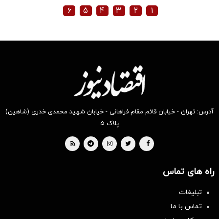
۶
۵
۴
۳
۲
۱
آدرس: تهران - خیابان قائم مقام فراهانی - خیابان شهید محمدی خدری (شاهین)
پلاک ۵
راه های تماس
تبلیغات
تماس با ما