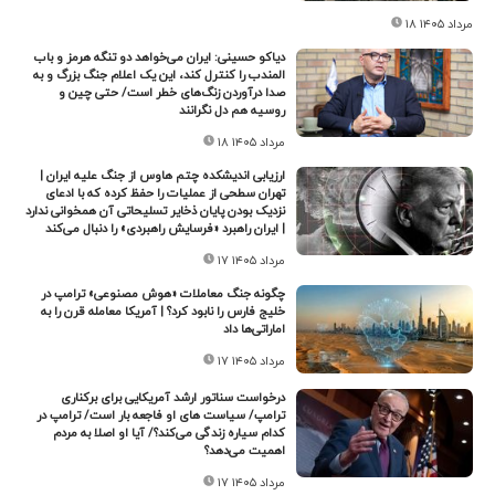
۱۸ مرداد ۱۴۰۵
دیاکو حسینی: ایران می‌خواهد دو تنگه هرمز و باب
المندب را کنترل کند، این یک اعلام جنگ بزرگ و به
صدا درآوردن زنگ‌های خطر است/ حتی چین و
روسیه هم دل نگرانند
۱۸ مرداد ۱۴۰۵
ارزیابی اندیشکده چتم هاوس از جنگ علیه ایران |
تهران سطحی از عملیات را حفظ کرده که با ادعای
نزدیک بودن پایان ذخایر تسلیحاتی آن همخوانی ندارد
| ایران راهبرد «فرسایش راهبردی» را دنبال می‌کند
۱۷ مرداد ۱۴۰۵
چگونه جنگ معاملات «هوش مصنوعی» ترامپ در
خلیج فارس را نابود کرد؟ | آمریکا معامله قرن را به
اماراتی‌ها داد
۱۷ مرداد ۱۴۰۵
درخواست سناتور ارشد آمریکایی برای برکناری
ترامپ/ سیاست های او فاجعه بار است/ ترامپ در
کدام سیاره زندگی می‌کند؟/ آیا او اصلا به مردم
اهمیت می‌دهد؟
۱۷ مرداد ۱۴۰۵