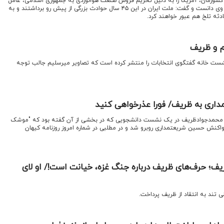
ه کشورمان، آمریکا را به دلیل تحریم فروش صنعت هوانوردی به جمهوری اسلامی، عامل
شهادت رئیس جمهور و همراهان وی دانست و گفت: ملت ایران در این ۴۵ سال حوادث بزرگی از پیش رو برداشتند و به
دثه تلخ هم عبور خواهند کرد.
م و ظریف
نشست خانه گفتگوی انتخابات را منتشر کرده است که تصاویر میرسلیم جالب توجه
اری به ظریف/ فورا عذرخواهی کنید
ه محمدجوادظریف در یک نشست دانشجویی که در بخشی از آن گفته بود که "موشک
واکنش حسین شریعتمداری روبرو شد و در مطلبی در شماره امروز روزنامه کیهان
ریف؛ حرف‌های ظریف درباره جنگ غزه، خیانت است!/ او لای
ظی تند به انتقاد از ظریف پرداخت.