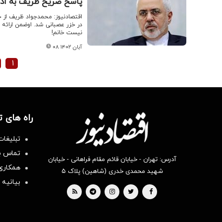
پاسخ صریح ظریف به ادعا
اقتصادنیوز: محمدجواد ظریف از ح
در خزر عصبانی شد. اوضمن ارائه د
نیست خانم!
۰۸ آبان ۱۴۰۲
۱
راه های 
تبلیغات
تماس با
آدرس: تهران - خیابان قائم مقام فراهانی - خیابان
همکاری 
شهید محمدی خدری (شاهین) پلاک ۵
بیانیه 