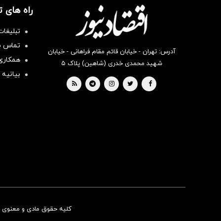
راه های 
تبلیغات
تماس با
آدرس: تهران - خیابان قائم مقام فراهانی - خیابان
همکاری 
شهید محمدی خدری (شاهین) پلاک ۵
بیانیه 
کلیه حقوق مادی و معنوی ای