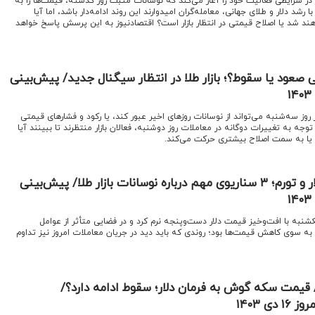
وز در شرایطی فعالیت خود را آغاز می‌کند که نوسانات مثبت روز گذشته، قیمت‌ها را به
شد دلار و طلای جهانی، معامله‌گران امیدوارند این روند ادامه‌دار باشد، اما آیا
 شد یا اصلاح قیمتی در انتظار بازار است؟ اقتصادنیوز به این پرسش پاسخ خواهد
صعود یا سقوط؟؛ بازار طلا در انتظار سیگنال جدید/ پیش‌بینی
در روز سه‌شنبه می‌تواند از نوسانات روزهای اخیر عبور کند، یا رکود و فشارهای قیمتی
جه به تغییرات دوگانه در معاملات روز دوشنبه، فعالان بازار منتظرند تا ببینند آیا
د یا به سمت اصلاح بیشتری حرکت می‌کند.
قیمت سکه در تقاطع دلار و تورم؛ ۳ سناریوی مهم درباره نوسانات بازار طلا/ پیش‌بینی
 یکشنبه با افت‌وخیز قیمت دلار دست‌وپنجه نرم کرد و در فضایی متأثر از عوامل
 سوی کاهش قیمت‌ها بود؛ روندی که باید دید در جریان معاملات امروز نیز تداوم
لا/ قیمت سکه گوش به فرمان دلار؛ سقوط ادامه دارد؟/
 ۱۴۰۳