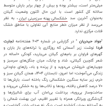
میلی‌متر است، بیشتر بوده و بیش از چهار برابر بارش متوسط
سالانه کل کشور است. با این حال اکنون وضعیت گیلان
به‌عنوان آخرین سد
، به نظر
خشکسالی پهنه سرزمینی ایران
می‌رسد از نظر میزان خطر منابع آبی تفاوتی با مناطق خشک
فلات مرکزی ندارد.
"
جواد حیدریان
" در گزارشی در شماره 603 هفته‌نامه
تجارت
فردا
نوشت: زیر آسمانی که روزگاری با ترانه‌های باز باران و
گهرهای فراوان بر بام‌های گیلان می‌بارید، کودکی 10ساله در
شعر گلچین گیلانی، شاد و چابک، میان جنگل‌های سرسبز و
جویبارهای خروشان می‌دوید و از پرنده و باد، رازهای جاودانی
زندگی می‌آموخت؛ اما امروز، تابستان ۱۴۰۴، همان گیلانِ سبز و
خرم، زیر سایه سنگین خشکسالی رنگ باخته است. بارش‌ها تا
۷۰ درصد کاهش یافته، رودها و تالاب‌ها رو به خشکی می‌روند و
ساخت‌وساز بی‌رویه، برداشت بی‌امان آب برای شالیزارها و
گردشگری ویرانگر، همراه با تغییر اقلیم، این بهشت شمالی را
به آستانه بحران کشانده است. دیگر نه صدای باران گواراست و