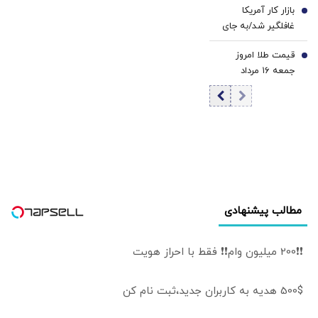
بازار کار آمریکا
برخورد نمی‌شود؟
6
غافلگیر شد/به جای
ایجاد شغل، ۲۳ هزار
قیمت طلا امروز
شغل حذف شد
7
جمعه ۱۶ مرداد
۱۴۰۵/ افزایش قیمت
طلا
مطالب پیشنهادی
❗❗200 میلیون وام❗❗ فقط با احراز هویت
500$ هدیه به کاربران جدید،ثبت نام کن