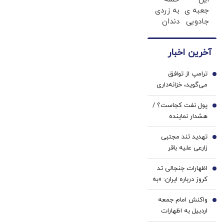
دندان
تو آبان
جعبه ی
به زردی
پزشکی
تتر
جادویی
دندان
با پک
هست!
خنده رو
ها با
سفید
احراز
رو لبات
ژل
کننده
هویت
آخرین اخبار
حک
سفید
خانگی
کن
میکنه
کننده
ترامپ از توافق
خرید40%تخفیف
دندان!
1
می‌گوید، خزانه‌داری
خرید40%تخفیف
آمریکا ایران را تحریم
پول نفت کجاست؟ /
می‌کند
2
هشدار نماینده
مجلس درباره
تهدید تند مجتبی
استیضاح وزیر نفت
3
زارعی علیه باقر
خرازی:حاضرم با وضو
اظهارات جنجالی تد
شلاقت را اجرا کنم
4
کروز درباره ایران: «به
معترضان اسلحه
واکنش امام جمعه
بدهید»
5
اردبیل به اظهارات
محمدباقر خرازی/ چرا