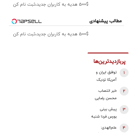
500$ هدیه به کاربران جدید،ثبت نام کن
مطالب پیشنهادی
500$ هدیه به کاربران جدید،ثبت نام کن
پربازدیدترین‌ها
1
توافق ایران و
آمریکا نزدیک
شد؟/ وزیر
2
خبر انتصاب
خزانه‌داری آمریکا
محسن رضایی
از «امروز یا فردا»
به دبیری شعام
3
پیش بینی
گفت
تکذیب شد؟/
بورس فردا شنبه
توضیح مهم
17 مرداد 1405 |
4
علم‌الهدی:
خبرگزاری فارس
موتور رشد بازار