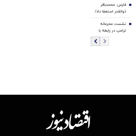
مرکزی در شرایط
فارس: محمدباقر
شدند
6
فعلی
ذوالقدر استعفا داد/
محسن رضایی دبیر
نشست محرمانه
شورای عالی امنیت
7
ترامپ در رابطه با
ملی شد
ایران در کاخ سفید