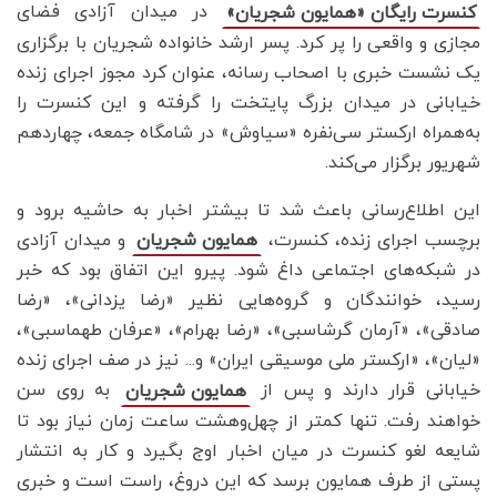
در میدان آزادی فضای
کنسرت رایگان «همایون شجریان»
مجازی و واقعی را پر کرد. پسر ارشد خانواده شجریان با برگزاری
یک نشست خبری با اصحاب رسانه، عنوان کرد مجوز اجرای زنده
خیابانی در میدان بزرگ پایتخت را گرفته و این کنسرت را
به‌همراه ارکستر سی‌نفره «سیاوش» در شامگاه جمعه، چهاردهم
شهریور برگزار می‌کند.
این اطلاع‌رسانی باعث شد تا بیشتر اخبار به حاشیه برود و
برچسب اجرای زنده، کنسرت،
و میدان آزادی
همایون شجریان
در شبکه‌های اجتماعی داغ شود. پیرو این اتفاق بود که خبر
رسید، خوانندگان و گروه‌هایی نظیر «رضا یزدانی»، «رضا
صادقی»، «آرمان گرشاسبی»، «رضا بهرام»، «عرفان طهماسبی»،
«لیان»، «ارکستر ملی موسیقی ایران» و... نیز در صف اجرای زنده
خیابانی قرار دارند و پس از
به روی سن
همایون شجریان
خواهند رفت. تنها کمتر از چهل‌وهشت ساعت زمان نیاز بود تا
شایعه لغو کنسرت در میان اخبار اوج بگیرد و کار به انتشار
پستی از طرف همایون برسد که این دروغ، راست است و خبری