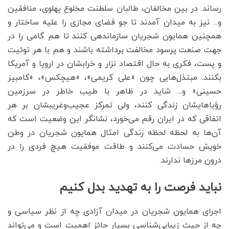
رساند. در بین مخالفان، طالبان سلطنت مخلوع پهلوی، منافقین
و... نیز به میدان آمدند تا جو فضای مجازی را علیه ساختار و
همچنین همایون شجریان سازماندهی کنند تا هم گامی را در
جهت صنعت پرسود مخالفت برداشته باشند و هم با هر توئیت
و پست، فکری به حال اقتصاد نزار و خرابشان در اروپا و آمریکا
بکنند. مبتذل‌هایی چون «علی کریمی»، «هیچکس»، «کامبیز
حسینی» و... شاید در ظاهر با طیب خاطر در سرزمین
رؤیا‌هایشان زندگی کنند، ولی تمرکز عجیب‌وغریبشان بر هر
اتفاقی که در ایران رقم می‌خورد، نشانگر این وضعیت است که
آن‌ها به لحظه لحظه زندگی امثال همایون شجریان در وطن
خویش حسادت می‌کنند و طاقت موفقیت هیچ فردی را در
درون مرز‌ها ندارند.
نباید فرصت را به تهدید بدل کنیم
اجرای همایون شجریان در میدان آزادی چه از نظر سیاسی و
چه از حیث زیبایی‌شناسی بسیار حائز اهمیت است و می‌تواند