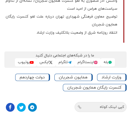
واکنش آذر منصوری به لغو کنسرت همایون شجریان/ نشانه‌ای از تداوم
سیاست‌های هراس از امید است
توضیح معاون فرهنگی شهرداری تهران درباره علت لغو کنسرت رایگان
همایون شجریان
انتقاد روزنامه شرق از وضعیت بلاتکلیف وزارت ارشاد
ما را در شبکه‌های اجتماعی دنبال کنید
بله
اینستاگرام
تلگرام
ایکس
یوتیوب
وزارت ارشاد
همایون شجریان
دولت چهاردهم
کنسرت رایگان همایون شجریان
کپی لینک کوتاه