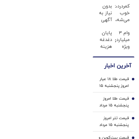
کمردردت
بدون
خوب
نیاز به
می‌شه،
آگهی
اگر این
و تنها
وام ۳
پایان
پرسشنامه
با یک
میلیاردی،
دغدغه
رو پر
بار
ویژه
هزینه
کنی!!
مراجعه
صاحبان
های
فروخته
فروشگاه‌های
دندان
شد
آخرین اخبار
آنلاین
پزشکی
و
با پک
قیمت طلا ۱۸ عیار
حضوری
سفید
1
امروز پنجشنبه ۱۵
کننده
مرداد ۱۴۰۵/افزایش
خانگی
قیمت طلا امروز
قیمت طلا
2
پنجشنبه ۱۵ مرداد
۱۴۰۵/ افزایش
قیمت تتر امروز
قیمت طلا
3
پنجشنبه ۱۵ مرداد
1405 / کاهش
قیمت بیت‌کوین و
قیمت تتر