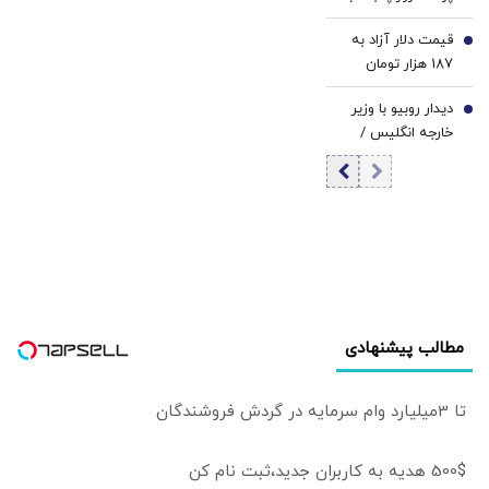
۱۵ مرداد 1405/
قیمت دلار آزاد به
کاهش قیمت دلار و
6
187 هزار تومان
یورو
رسید
دیدار روبیو با وزیر
7
خارجه انگلیس /
مذاکرات بر سر
تنگه هرمز به کجا
رسید؟
مطالب پیشنهادی
تا 3میلیارد وام سرمایه در گردش فروشندگان
500$ هدیه به کاربران جدید،ثبت نام کن