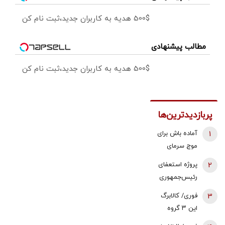
500$ هدیه به کاربران جدید،ثبت نام کن
مطالب پیشنهادی
500$ هدیه به کاربران جدید،ثبت نام کن
پربازدیدترین‌ها
1
آماده باش برای
موج سرمای
شدید/ مردم
2
پروژه استعفای
دنبال سوخت
رئیس‌جمهوری
جایگزین باشند
دوباره روی میز
3
فوری/ کالابرگ
تندروها/ آنها
این ۳ گروه
می خواهند
شارژ شد