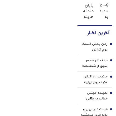
دندان
لبخند
مشام می‌رسد
500$
پایان
ها با
بزن
هدیه
دغدغه
ژل
(ژل
به
هزینه
سفید
سفیدکننده
کاربران
های
کننده
دندان40%تخفیف)
جدید،ثبت
دندان
دندان!
آخرین اخبار
نام کن
پزشکی
خرید40%تخفیف
با پک
زمان پخش قسمت
سفید
1
دوم گزارش
کننده
پزشکیان اعلام شد
خانگی
حذف نام همسر
2
سابق از شناسنامه
امکان پذیر شد +
جزئیات راه اندازی
جزئیات و شرایط
3
«کیف پول ایران»
اعلام شد
نماینده مجلس
4
خطاب به بقایی:
شما سخنگو
قیمت دلار، یورو و
هستید، نه
5
پوند امروز پنجشنبه
سخن‌نگو!