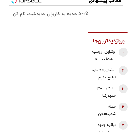
مطالب پیشنهادی
500$ هدیه به کاربران جدید،ثبت نام کن
پربازدیدترین‌ها
1
اوکراین، روسیه
را هدف حمله
قرار داد/ آتش
2
رمضان‌زاده: باید
سوزی گسترده
تبلیغ کنیم
در پالایشگاه
«پیمان مکه»
3
ربایش و قتل
سیزران
ضداسرائیلی
حمیدرضا
است، نه
رجب‌زاده تایید
4
حمله
ضدایرانی | ما
شد/ ارسال
شدیداللحن
هم می‌توانیم
ویدئویی از
برادر داماد
به آن ملحق
5
بیانیه جدید
لحظه قتل او
شهید رئیسی
شویم | شاید