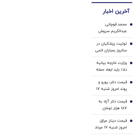
وست
🇮🇷
آخرین اخبار
+ خرید
این
در4
دکتر
محمد قوچانی:
قسطه
کرم
1
عبدالکریم سروش
ترمیم
همچنان نسخه
کننده
توئیت پزشکیان در
قناعت و پاکسازی
2
23
سالروز بمباران اتمی
دانشگاه می‌پیچد |
روزه
آمریکا علیه
او تسلیم موج
ساخت!
وزارت خارجه بیانیه
هیروشیما و
3
نئومارکسیسم شده
داد/ باید ابعاد حمله
ناگازاکی/ هرگز
است | سروش به
به کنسولگری ایران
دوباره
زبان چپ سخن
قیمت دلار، یورو و
در مزار شریف
4
می‌گوید و نظام بازار
پوند امروز شنبه ۱۷
روشن شود
آزاد رقابتی را با
مرداد 1405/ کاهش
برچسب کاپیتالیسم
قیمت دلار آزاد به
قیمت دلار و یورو
5
توضیح می‌دهد
187 هزار تومان
رسید
قیمت دینار عراق
6
امروز شنبه ۱۷ مرداد
1405/ افزایش