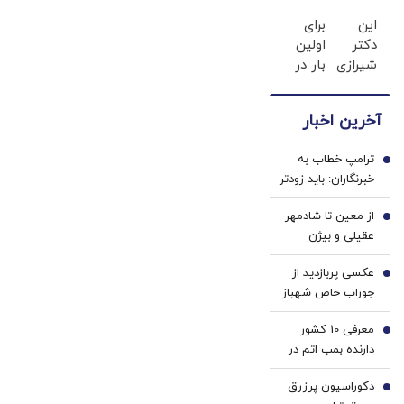
های
دندان
این
برای
دندان
ها با
دکتر
اولین
پزشکی
ژل
شیرازی
بار در
با پک
سفید
کرم
ایران
سفید
کننده
ترمیم
🇮🇷
کننده
دندان!
آخرین اخبار
زخم
این
خانگی
خرید40%تخفیف
ایرانی
دکتر
ترامپ خطاب به
را
کرم
1
خبرنگاران: باید زودتر
ساخت!!!
ترمیم
بروم؛ یک جنگ در
کننده
از معین تا شادمهر
پیش داریم! + فیلم
2
23
عقیلی و بیژن
روزه
مرتضوی/ حرف های
ساخت!
عکسی پربازدید از
تازه پزشکیان درباره
3
جوراب‌ خاص شهباز
بازگشت ایرانی ها
شریف در مراسم
به کشور
معرفی 10 کشور
امضاء توافق‌ مکه
4
دارنده بمب اتم در
جهان/ کدام کشور
دکوراسیون پرزرق‌
بیشترین بمب اتم
5