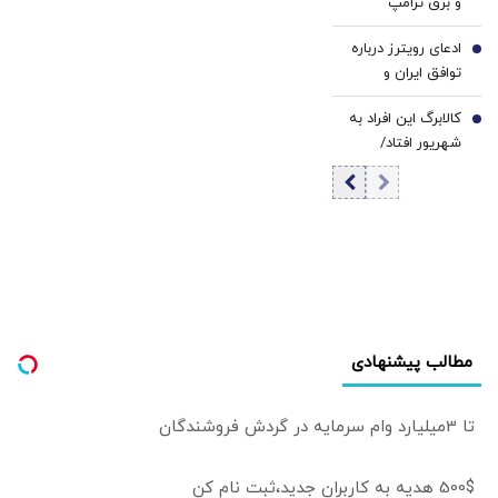
و برق ترامپ
را دارد؟ +
تداعی‌کننده
اینفوگرافی
ادعای رویترز درباره
کاخ‌های صدام
6
توافق ایران و
است/ کلینتون
عمان/ به محض
خطاب به مردم
کالابرگ این افراد به
توافق بر سر تنگه
7
آمریکا: اینجا خانه او
شهریور افتاد/
هرمز آمریکا
نیست
زمان‌بندی جدید را
محاصره را لغو
ببینید
خواهد کرد
مطالب پیشنهادی
تا 3میلیارد وام سرمایه در گردش فروشندگان
500$ هدیه به کاربران جدید،ثبت نام کن