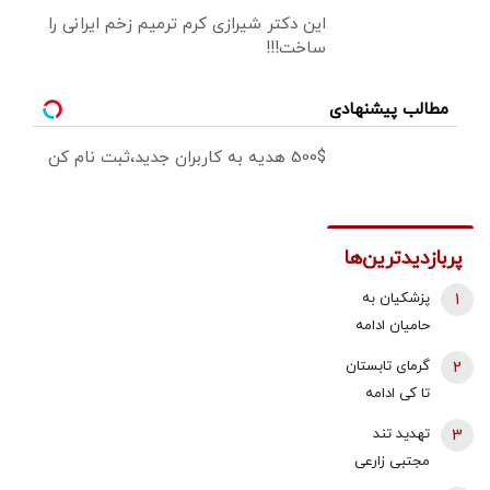
این دکتر شیرازی کرم ترمیم زخم ایرانی را
ساخت!!!
مطالب پیشنهادی
500$ هدیه به کاربران جدید،ثبت نام کن
پربازدیدترین‌ها
1
پزشکیان به
حامیان ادامه
جنگ:
2
گرمای تابستان
همین‌جوری
تا کی ادامه
نگویید بزن/
دارد؟/
3
تهدید تند
تبعاتش را هم
هواشناسی: ۴۰
مجتبی زارعی
باید دید
تا ۵۰ روز دیگر
علیه باقر