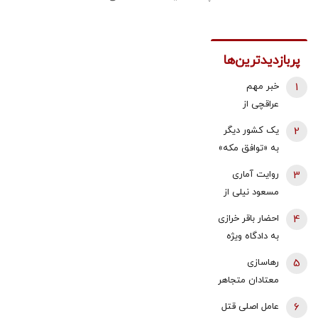
پربازدیدترین‌ها
1
خبر مهم
عراقچی از
مذاکرات
2
یک کشور دیگر
نیروهای نظامی
به «توافق مکه»
و دریایی ایران و
می پیوندد/
3
روایت آماری
عمان درباره
ترکیه خیال
مسعود نیلی از
تنگه هرمز
ایران را راحت
زندگی ایرانیان از
4
احضار باقر خرازی
کرد
سال 97 تا
به دادگاه ویژه
1405؛ نرخ ارز،
روحانیت بعد از
5
رهاسازی
تقریبا ۵۰ برابر
چند اظهارنظر
معتادان متجاهر
شده و ۱۶‌
جنجالی به
در تهران؟/
میلیون نفر به
6
عامل اصلی قتل
روایت روزنامه
شرایط سختی
جمعیت زیر خط