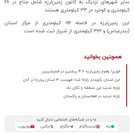
سایر شهرهای نزدیک به کانون زمین‌لرزه شامل جناح در ۲۶
کیلومتری و کوخرد در ۳۳ کیلومتری هستند.
این زمین‌لرزه در فاصله ۱۹۲ کیلومتری از مرکز استان
(بندرعباس) و ۳۶۲ کیلومتری از شیراز ثبت شده است.
همچنین بخوانید
فوری/ وقوع ​زمین‌لرزه ۴.۷ ریشتری در قصرشیرین
این استان رکورددار زلزله شد/ فهرست 3 استان پرلرزه در آبان
زلزله شدید این منطقه را تکان داد
زلزله شدید در افغانستان و پاکستان
ما را در شبکه‌های اجتماعی دنبال کنید
بله
اینستاگرام
تلگرام
ایکس
یوتیوب