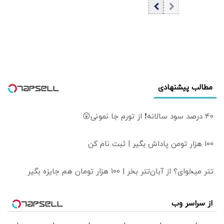
که نتوانیم آن را حل
می‌گیرد/توافق
کنیم؛ باید به جوانان
احتمالی با عمان
اعتماد کنیم/
درباره مسیرهای
دشمنان، افراد
دریایی به معنای باز
گره‌گشا و توانمند را
شدن تنگه هرمز
هدف قرار می‌دهند
نیست
مطالب پیشنهادی
40 درصد سود سالانه❗ از تورم جا نمونی😲
100 هزار تومن پاداش بگیر | ثبت نام کن
تتر میخوای؟ از آبان‌تتر بخر | 100 هزار تومان هم جایزه بگیر
از سراسر وب