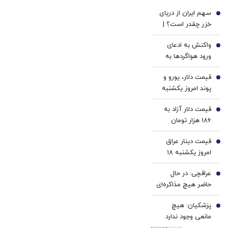
با پک
معتبر
سهم ایران از دریای
سفید
1
خزر چقدر است؟ |
کننده
فریدون مجلسی:
خانگی
واکنش به ادعای
توافق به معنی از
2
ورود هواگردها به
دست رفتن حقوق
کشور ٣٠ دقیقه قبل
ایران نیست | باید
قیمت دلار، یورو و
از حمله به بیت
3
میان واقعیت
پوند امروز یکشنبه
رهبری/ رییس
حقوقی و هیاهوی
۱۸ مرداد 1405/
سازمان هواپیمایی
سیاسی در موضوع
قیمت دلار آزاد به
کاهش قیمت دلار و
4
کشوری: کذب
دریای خزر تفکیک
186 هزار تومان
یورو
محض است/ اگر
قائل شد
رسید
چنین گزارشی وجود
قیمت دینار عراق
5
داشت، خودمان آن
امروز یکشنبه ۱۸
را اطلاع‌رسانی
مرداد 1405/ افزایش
می‌کردیم
عراقچی: در حال
قیمت دینار
6
حاضر هیچ مذاکره‌ای
با آمریکا نداریم؛
پزشکیان: هیچ
تبادل پیام از طریق
7
مانعی وجود ندارد
واسطه‌ها انجام