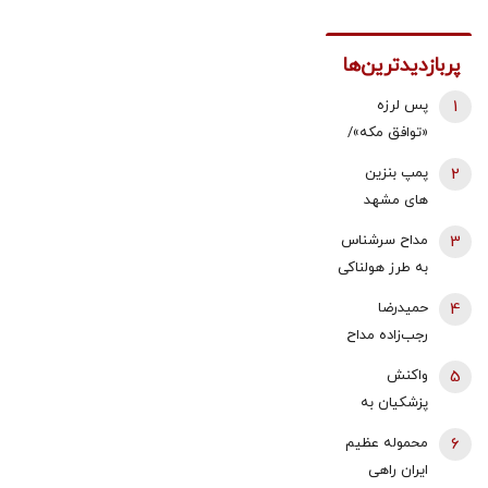
پربازدیدترین‌ها
1
پس لرزه
«توافق مکه»/
ترکیه توضیح
2
پمپ بنزین
داد: علیه ایران
های مشهد
نیست
قطع شد؟
3
مداح سرشناس
به طرز هولناکی
به قتل رسید /
4
حمیدرضا
فیلم جنایت
رجب‌زاده مداح
برای خانواده
ربوده شده
5
واکنش
ارسال شد
کیست و
پزشکیان به
چگونه به قتل
استعفای
6
محموله عظیم
رسید؟
ذوالقدر از
ایران راهی
دبیری شعام/