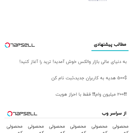
شد
سایه جنگ از
دیپلماسی استفاده
می‌کنیم/ تکلیف
جنگ با دولت
نیست
مطالب پیشنهادی
به دنیای عالی بازار والکس خوش آمدید! ترید را آغاز کنید!
500$ هدیه به کاربران جدید،ثبت نام کن
❗❗200 میلیون وام❗❗ فقط با احراز هویت
از سراسر وب
محصولی
محصولی
محصولی
محصولی
محصولی
محصولی