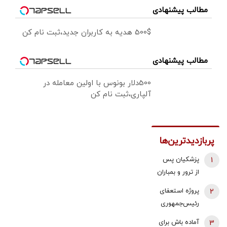
مطالب پیشنهادی
500$ هدیه به کاربران جدید،ثبت نام کن
مطالب پیشنهادی
500دلار بونوس با اولین معامله در
آلپاری،ثبت نام کن
پربازدیدترین‌ها
1
پزشکیان پس
از ترور و بمباران
محل جلسه ‌اش
2
پروژه استعفای
بلافاصله به
رئیس‌جمهوری
ملاقات رهبری
دوباره روی میز
3
آماده باش برای
رفت/ واکنش