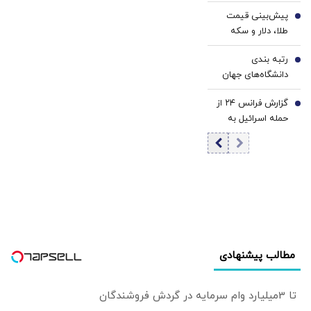
مردم نگران نشوند
می‌شوند؟
پیش‌بینی قیمت
5
طلا، دلار و سکه
امروز پنجشنبه ۱۵
رتبه بندی
مرداد ۱۴۰۵ | افت
6
دانشگاه‌های جهان
دلار در معاملات
بر مبنای «پایداری و
پشت‌خطی | بازار
گزارش فرانس ۲۴ از
تاثیرگذاری» |
7
منتظر مذاکرات
حمله اسرائیل به
کاهش تعداد
تنگه هرمز
کنیسه رفیع‌نیا / در
دانشگاه‌های ایران
زمان حمله
در رتبه‌بندی جهانی
هیچ‌کس در کنیسه
تایمز
نبود /نجات
طومارهای باستانی
تورات
مطالب پیشنهادی
تا 3میلیارد وام سرمایه در گردش فروشندگان