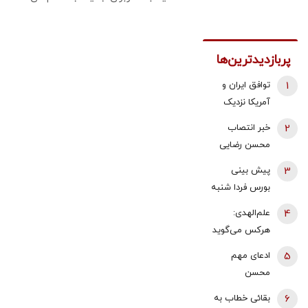
پربازدیدترین‌ها
1
توافق ایران و
آمریکا نزدیک
شد؟/ وزیر
2
خبر انتصاب
خزانه‌داری آمریکا
محسن رضایی
از «امروز یا فردا»
به دبیری شعام
3
پیش بینی
گفت
تکذیب شد؟/
بورس فردا شنبه
توضیح مهم
17 مرداد 1405 |
4
علم‌الهدی:
خبرگزاری فارس
موتور رشد بازار
هرکس می‌گوید
روشن شد |
جنگ را تمام
5
ادعای مهم
آخرین حلقه
کنیم یا منافق
محسن
تایید روند
است یا قلب
رفیقدوست
صعودی
6
بقائی خطاب به
مریض دارد
درباره بمب اتم: