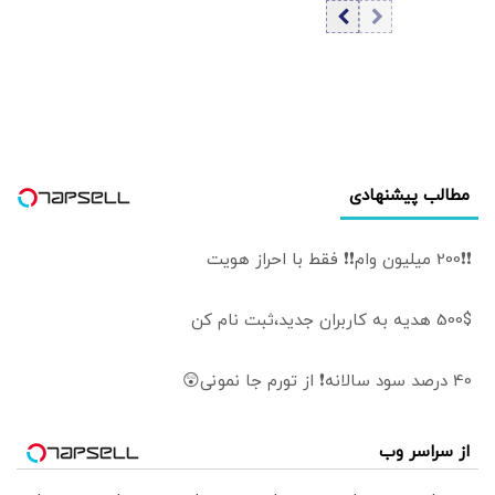
۱۴۰۵/ افزایش قیمت
طلا
مطالب پیشنهادی
❗❗200 میلیون وام❗❗ فقط با احراز هویت
500$ هدیه به کاربران جدید،ثبت نام کن
40 درصد سود سالانه❗ از تورم جا نمونی😲
از سراسر وب