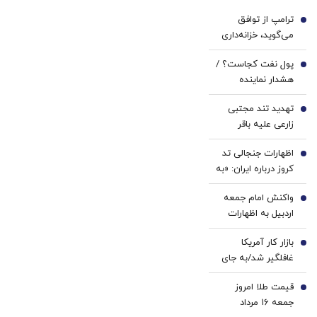
با پک
کننده
ترامپ از توافق
سفید
دندان!
1
می‌گوید، خزانه‌داری
کننده
خرید40%تخفیف
آمریکا ایران را تحریم
خانگی
پول نفت کجاست؟ /
می‌کند
2
هشدار نماینده
مجلس درباره
تهدید تند مجتبی
استیضاح وزیر نفت
3
زارعی علیه باقر
خرازی:حاضرم با وضو
اظهارات جنجالی تد
شلاقت را اجرا کنم
4
کروز درباره ایران: «به
معترضان اسلحه
واکنش امام جمعه
بدهید»
5
اردبیل به اظهارات
محمدباقر خرازی/ چرا
بازار کار آمریکا
برخورد نمی‌شود؟
6
غافلگیر شد/به جای
ایجاد شغل، ۲۳ هزار
قیمت طلا امروز
شغل حذف شد
7
جمعه ۱۶ مرداد