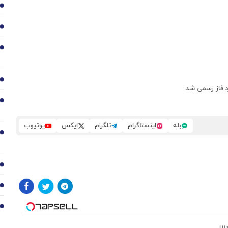
2
3
4
5
6
بله
اینستاگرام
تلگرام
ایکس
یوتیوب
7
8
9
10