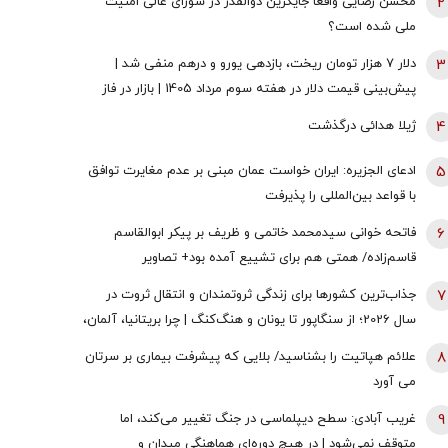
2
محسن رضایی واقعا جایگزین ذوالقدر در شورای عالی امنیت
ملی شده است؟
3
دلار ۷ هزار تومان ریخت، بازدهی یورو و درهم منفی شد |
پیش‌بینی قیمت دلار در هفته سوم مرداد 1405 | بازار در فاز
انتظار
4
ژیلا هدائی درگذشت
5
ادعای الجزیره: ایران خواست عمان مبنی بر عدم مغایرت توافق
با قواعد بین‌المللی را پذیرفت
6
فاتحه خوانی سیدمحمد خاتمی و ظریف بر پیکر ابوالقاسم
قاسم‌زاده/ همتی هم برای تشییع آمده بود+ تصاویر
7
جذاب‌ترین کشورها برای زندگی ثروتمندان و انتقال ثروت در
سال 2026؛ از سنگاپور تا یونان و هنگ‌کنگ | چرا بریتانیا، آلمان،
فرانسه، نروژ و کره جنوبی درحال از دست دادن جذابیت
8
علائم هپاتیت را بشناسید/ بلایی که پیشرفت بیماری بر سرتان
هستند؟
می آورد
9
غریب آبادی: سطح دیپلماسی در جنگ تغییر می‌کند، اما
متوقف نمی‌شود | در هیچ دوره‌ای هماهنگی میدان و