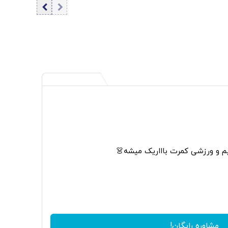
م و ورزشی کمرت باااریک میشه👗
مشاوره رایگان!