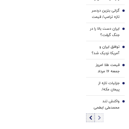
کننده
دندان!
بمب اتم: می‌توانیم
خانگی
خرید40%تخفیف
گرانی بنزین دردسر
بسازیم، اما
2
تازه ترامپ/ قیمت
نمی‌سازیم+فیلم
هر گالن به ۴ دلار
ایران دست بالا را در
رسید
3
جنگ گرفت؟
هشدار درباره
توافق ایران و
کاهش ذخایر
4
آمریکا نزدیک شد؟
موشکی آمریکا
وزیر خزانه‌داری
قیمت طلا امروز
آمریکا از «امروز یا
5
جمعه ۱۶ مرداد
فردا» گفت
۱۴۰۵/ افزایش
جزئیات تازه از
قیمت طلا
6
پیمان مکه/
عربستان: دنبال
واکنش تند
بلوک نظامی و
7
محمدعلی ابطحی
مسابقه تسلیحاتی
به باقر خرازی: این
نیستیم
حرف‌ها افتتاح
شعبه رسمی