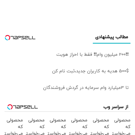
«حکومت اسلامی
داعش» است
مطالب پیشنهادی
❗❗200 میلیون وام❗❗ فقط با احراز هویت
500$ هدیه به کاربران جدید،ثبت نام کن
تا 3میلیارد وام سرمایه در گردش فروشندگان
از سراسر وب
محصولی
محصولی
محصولی
محصولی
محصولی
محصولی
که
که
که
که
که
که
می‌خواستی
می‌خواستی
می‌خواستی
می‌خواستی
می‌خواستی
می‌خواستی