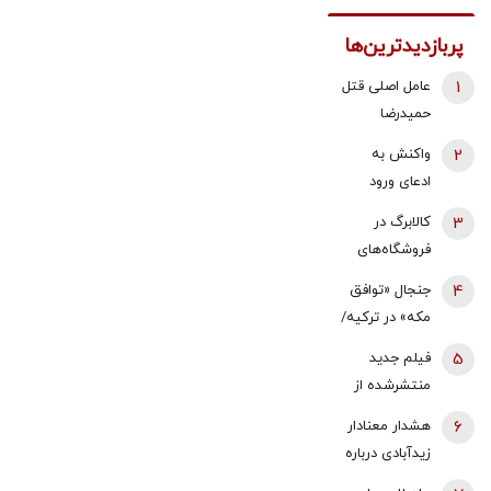
پربازدیدترین‌ها
1
عامل اصلی قتل
حمیدرضا
رجب‌زاده
2
واکنش به
دستگیر شد
ادعای ورود
هواگردها به
3
کالابرگ در
کشور ٣٠
فروشگاه‌های
دقیقه قبل از
بزرگ هم قطع
4
جنجال «توافق
حمله به بیت
شد
مکه» در ترکیه/
رهبری/ رییس
نمایندگان
سازمان
5
فیلم جدید
مجلس معترض
هواپیمایی
منتشرشده از
شدند/ خلاف
کشوری: کذب
آیت‌الله
6
هشدار معنادار
قانون اساسی
محض است/
سیدمجتبی
زیدآبادی درباره
کشور است/
اگر چنین
خامنه‌ای
تنگه هرمز/
می‌خواهیم با
گزارشی وجود