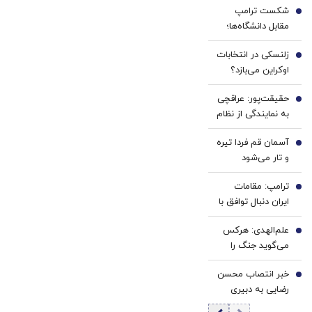
کن)
شکست ترامپ
سفید
کننده
1
مقابل دانشگاه‌ها؛
کننده
دندان!
هاروارد چگونه ورق
خانگی
خرید40%تخفیف
زلنسکی در انتخابات
را برگرداند؟
2
اوکراین می‌بازد؟
نتایج یک
حقیقت‌پور: عراقچی
نظرسنجی تازه
3
به نمایندگی از نظام
خبرساز شد
مذاکره می‌کند؛
آسمان قم فردا تیره
تصمیم شخصی
4
و تار می‌شود
پزشکیان نیست/
برخی مواضع رهبری
ترامپ: مقامات
5
را گزینشی
ایران دنبال توافق با
می‌پذیرند
واشنگتن هستند
علم‌الهدی: هرکس
6
می‌گوید جنگ را
تمام کنیم یا منافق
خبر انتصاب محسن
است یا قلب مریض
7
رضایی به دبیری
دارد
شعام تکذیب