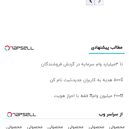
شد؟/ توضیح مهم
خبرگزاری فارس
مطالب پیشنهادی
تا 3میلیارد وام سرمایه در گردش فروشندگان
500$ هدیه به کاربران جدید،ثبت نام کن
❗❗200 میلیون وام❗❗ فقط با احراز هویت
از سراسر وب
محصولی
محصولی
محصولی
محصولی
محصولی
محصولی