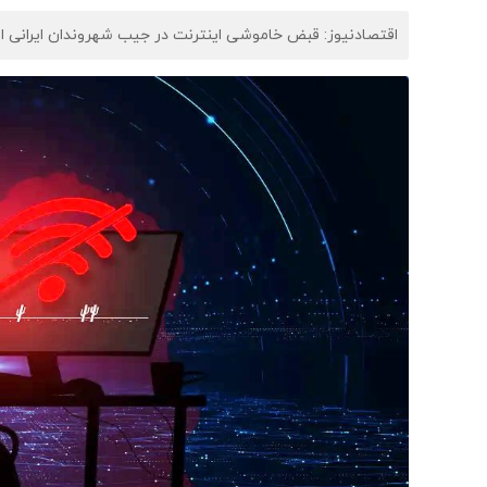
اقتصادنیوز: قبض خاموشی اینترنت در جیب شهروندان ایرانی ا