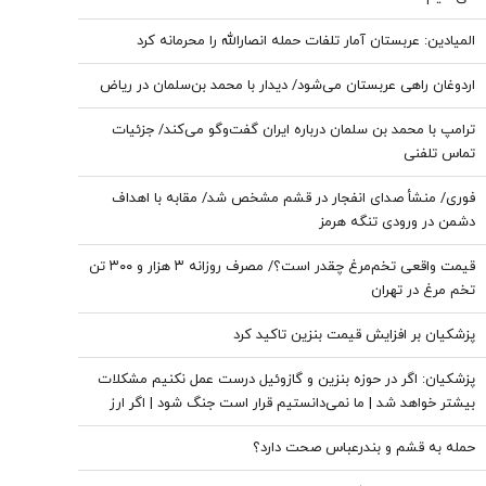
المیادین: عربستان آمار تلفات حمله انصارالله را محرمانه کرد
اردوغان راهی عربستان می‌شود/ دیدار با محمد بن‌سلمان در ریاض
ترامپ با محمد بن سلمان درباره ایران گفت‌وگو می‌کند/ جزئیات
تماس تلفنی
فوری/ منشأ صدای انفجار در قشم مشخص شد/ مقابه با اهداف
دشمن در ورودی تنگه هرمز
قیمت واقعی تخم‌مرغ چقدر است؟/ مصرف روزانه ۳ هزار و ۳۰۰ تن
تخم مرغ در تهران
پزشکیان بر افزایش قیمت بنزین تاکید کرد
پزشکیان: اگر در حوزه بنزین و گازوئیل درست عمل نکنیم مشکلات
بیشتر خواهد شد | ما نمی‌دانستیم قرار است جنگ شود | اگر ارز
ترجیحی حذف نمی شد با شروع جنگ قحطی در بازار قطعی بود
حمله به قشم و بندرعباس صحت دارد؟