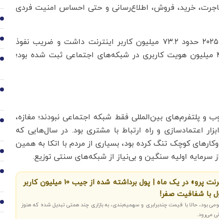
اجرت، خرید، فروش، اطلاع‌رسانی و حتی احساس امنیت فردی
2
3
بر اساس گزارش DataReportal، ایران در ابتدای سال ۲۰۲۵ حدود ۷۳.۲ میلیون کاربر اینترنت داشت و ضریب نفوذ
اینترنت به ۷۹.۶ درصد جمعیت رسیده بود. همچنین ۴۸ میلیون هویت کاربری در شبکه‌های اجتماعی ثبت شده بود؛
4
5
ب و پلتفرم‌های بین‌المللی فقط شبکه اجتماعی نبودند؛ مغازه،
6
زار اعتمادسازی و راه ارتباط با مشتری بود. در سال‌هایی که
وکارهای کوچک تنگ کرده بود، بسیاری از مردم با اتکا به همین
7
ز از سرمایه اولیه سنگین و بی‌نیاز از شبکه‌های سنتی توزیع.
8
گردش مالی 60 همتی «اینترنت پرو» در یک ماه | پول برداشته شده از جیب 10 میلیون کاربر
پول با شفافیت صفر!
9
می بود، حالا با قیمت چندبرابری و سهمیه‌بندی، به بازاری چند همتی تبدیل شده که هنوز
 می‌رود.