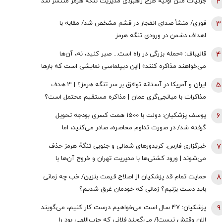
2
جزئیات متن اولیۀ طرح راهبردی مدیریت تنگه هرمز منتشر شد
3
فوری/ منشأ صدای انفجار در قشم مشخص شد/ مقابه با
اهداف دشمن در ورودی تنگه هرمز
4
قالیباف: «حمله بزرگی در راه است... صبر کنید، نه، آن‌ها
می‌خواهند مذاکره کنند» |این دیپلماسی نمایشی است که بارها
تکرار شده است
5
ایران و آمریکا در آستانه توافق بر سر تنگه هرمز؟ | 3 هدف
مذاکرات با میانجی‌گری عمان | مذاکره مستقیم محتمل است؟
6
یوسف پزشکیان: دولت با ۱۵۰۰ همت کسری بودجه تحویل
گرفته شد/ در صورت تداوم محاصره، صادر می‌کنید، اما
نمی‌توانید واردات انجام دهید
7
خبرگزاری فارس: کریدورهای شمالی و جنوبی تنگۀ هرمز حذف
می‌شوند | ورود کشتی‌ها با مدیریت تهران و خروج آن‌ها با
مدیریت مشترک تهران و مسقط خواهد بود | عوارض برای گذر از
8
حمایت تمام قد پزشکیان از اصلاح قیمت بنزین/ خب چه زمانی
تنگه در قالب بهای خدمات است
باید دست بزنیم؟ زمانی که خودمان غرق شدیم؟
9
پزشکیان: ۴۷ سال است می‌خواهیم درست کار کنیم، می‌گویند
الان وقتش نیست!/ می‌گویند فلانی که حزب‌اللهی بود را