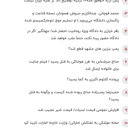
2
پس لرزه «توافق مکه»/ ترکیه توضیح داد: بر علیه ایران نیست
3
محمد قوچانی: عبدالکریم سروش همچنان نسخه قناعت و
پاکسازی دانشگاه می‌پیچد | او تسلیم موج نئومارکسیسم شده
است | سروش به زبان چپ سخن می‌گوید و نظام بازار آزاد
4
باقر خرازی به دادگاه ویژه روحانیت احضار شد/ جهانگیر: اگر در
رقابتی را با برچسب کاپیتالیسم توضیح می‌دهد
دادگاه حضور پیدا نکند، حتماً جلب خواهد شد
5
پمپ بنزین های مشهد قطع شد؟
6
مداح سرشناس به طرز هولناکی به قتل رسید / فیلم جنایت
برای خانواده ارسال شد
7
پرونده کلثوم اکبری به کجا رسید؟
8
حمیدرضا رجب‌زاده مداح ربوده شده کیست و چگونه به قتل
رسید؟
9
افزایش نجومی قیمت لبنیات/ قیمت شیر عجیب شد
10
حمله موشکی به نفتکش اماراتی/ وزارت خارجه امارات تایید کرد