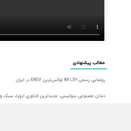
مطالب پیشنهادی
رونمایی رسمی IM LS9 لوکس‌ترین EREV در ایران
دندان مصنوعی سوئیسی: جدیدترین فناوری اروپا، سبک و
میدونستی میتونی روی سهام آدیداس سرمایه گذاری کنی