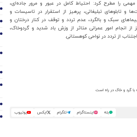
همی را مطرح کرد: احتیاط کامل در عبور و مرور جاده‌ای،
3
 و تابلوهای تبلیغاتی، پرهیز از استقرار در تاسیسات و
پیماهای سبک و بالگرد، عدم تردد و توقف در کنار درختان و
4
ز از انجام امور عمرانی متاثر از وزش باد شدید و گردوخاک،
5
تناب از تردد در نواحی کوهستانی.
6
7
8
ا گرد و خاک در راه است
9
بله
اینستاگرام
تلگرام
ایکس
یوتیوب
10