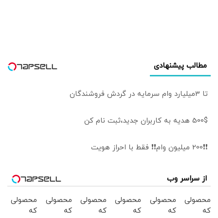
گفته «الدنگ»،
شاهد یکی از
منتظر ورود مدعی
پیچیده ترین
العموم هستیم/ اگر
نبردهای تاریخی
کسی به سران قوا
معاصر است
توهین کند مگر
طبق قانون قوه
مطالب پیشنهادی
قضائیه ورود
نمی‌کند؟
تا 3میلیارد وام سرمایه در گردش فروشندگان
500$ هدیه به کاربران جدید،ثبت نام کن
❗❗200 میلیون وام❗❗ فقط با احراز هویت
از سراسر وب
محصولی
محصولی
محصولی
محصولی
محصولی
محصولی
که
که
که
که
که
که