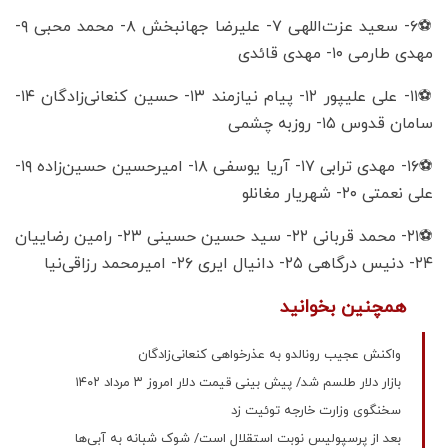
⚽️۶- سعید عزت‌اللهی ۷- علیرضا جهانبخش ۸- محمد محبی ۹-
مهدی طارمی ۱۰- مهدی قائدی
⚽️۱۱- علی علیپور ۱۲- پیام نیازمند ۱۳- حسین کنعانی‌زادگان ۱۴-
سامان قدوس ۱۵- روزبه چشمی
⚽️۱۶- مهدی ترابی ۱۷- آریا یوسفی ۱۸- امیرحسین حسین‌زاده ۱۹-
علی نعمتی ۲۰- شهریار مغانلو
⚽️۲۱- محمد قربانی ۲۲- سید حسین حسینی ۲۳- رامین رضاییان
۲۴- دنیس درگاهی ۲۵- دانیال ایری ۲۶- امیرمحمد رزاقی‌نیا
همچنین بخوانید
واکنش عجیب رونالدو به عذرخواهی کنعانی‌زادگان
بازار دلار طلسم شد/ پیش بینی قیمت دلار امروز ۳ مرداد ۱۴۰۲
سخنگوی وزارت خارجه توئیت زد
بعد از پرسپولیس نوبت استقلال است/ شوک شبانه به آبی‌ها