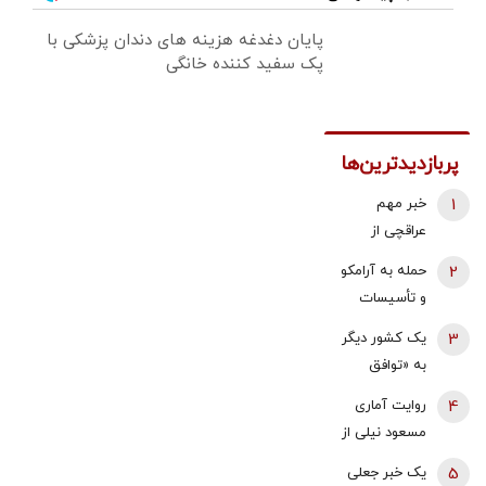
پایان دغدغه هزینه های دندان پزشکی با
پک سفید کننده خانگی
پربازدیدترین‌ها
1
خبر مهم
عراقچی از
مذاکرات
2
حمله به آرامکو
نیروهای نظامی
و تأسیسات
و دریایی ایران و
گازی جبیل/
3
یک کشور دیگر
عمان درباره
واکنش وزارت
به «توافق
تنگه هرمز
انرژی عربستان
مکه» می
4
روایت آماری
به آتش سوزی
پیوندد/ ترکیه
مسعود نیلی از
در پالایشگاه
خیال ایران را
زندگی ایرانیان
آرامکو
5
یک خبر جعلی
راحت کرد