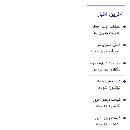
فقط با
های
برگردون
(40%تخفیف)
احراز
دندان
(40%off)
آخرین اخبار
هویت
پزشکی
با پک
لحظات اولیه حمله
سفید
1
به بیت رهبری به
کننده
روایت سخنگوی
خانگی
آتش سوزی در
شورای نگهبان/
2
نصیرآباد تهران/ چند
صدای انفجار و
نفر مصدوم شدند؟
لرزش در ساختمان
خبر تازه درباره نحوه
+ فیلم
3
شورای نگهبان کاملاً
برگزاری مدارس در
احساس شد+ فیلم
سال تحصیلی جدید
شوک شبانه به
4
تراکتور/ نکونام
سرمربی جدید شد
قیمت درهم امروز
5
یکشنبه ۱۸ مرداد
۱۴۰۵/ افزایش
قیمت یورو امروز
قیمت درهم
6
یکشنبه ۱۸ مرداد