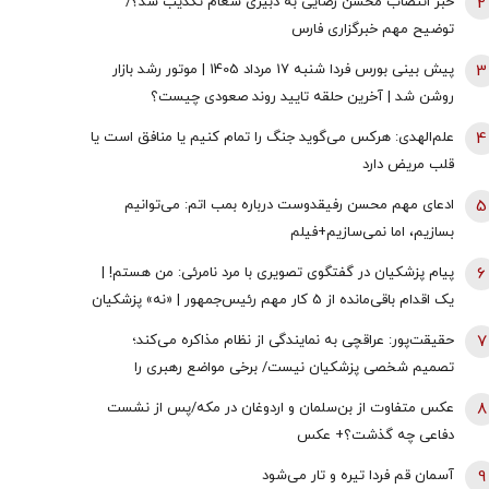
2
خبر انتصاب محسن رضایی به دبیری شعام تکذیب شد؟/
توضیح مهم خبرگزاری فارس
3
پیش بینی بورس فردا شنبه 17 مرداد 1405 | موتور رشد بازار
روشن شد | آخرین حلقه تایید روند صعودی چیست؟
4
علم‌الهدی: هرکس می‌گوید جنگ را تمام کنیم یا منافق است یا
قلب مریض دارد
5
ادعای مهم محسن رفیقدوست درباره بمب اتم: می‌توانیم
بسازیم، اما نمی‌سازیم+فیلم
6
پیام پزشکیان در گفتگوی تصویری با مرد نامرئی: من هستم! |
یک اقدام باقی‌مانده از 5 کار مهم رئیس‌جمهور | «نه» پزشکیان
به مجریان گوش به فرمان جبلی و جلیلی!
7
حقیقت‌پور: عراقچی به نمایندگی از نظام مذاکره می‌کند؛
تصمیم شخصی پزشکیان نیست/ برخی مواضع رهبری را
گزینشی می‌پذیرند
8
عکس متفاوت از بن‌سلمان و اردوغان در مکه/پس از نشست
دفاعی چه گذشت؟+ عکس
9
آسمان قم فردا تیره و تار می‌شود