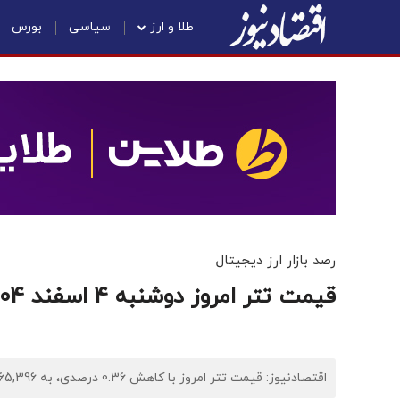
طلا و ارز
سیاسی
بورس
رصد بازار ارز دیجیتال
قیمت تتر امروز دوشنبه ۴ اسفند 1404/کاهش قیمت
اقتصادنیوز: قیمت تتر امروز با کاهش 0.36 درصدی، به 165,396 (یکصد و شصت و چهار هزار و هشتصد و شصت و پنج) تومان رسید.