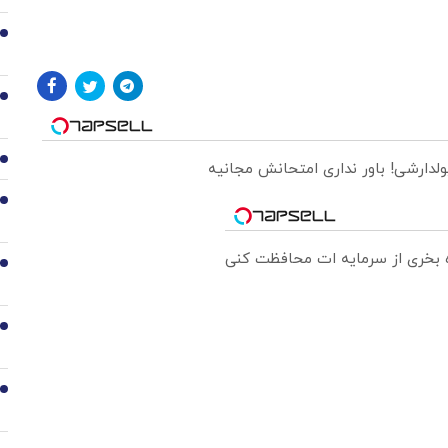
2
3
4
ولدارشی! باور نداری امتحانش مجانیه
5
ره بخری از سرمایه ات محافظت کنی
6
7
8