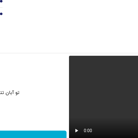
9
10
تو آبان ت