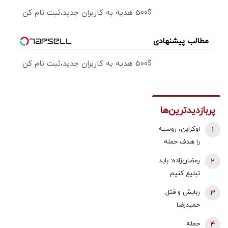
500$ هدیه به کاربران جدید،ثبت نام کن
مطالب پیشنهادی
500$ هدیه به کاربران جدید،ثبت نام کن
پربازدیدترین‌ها
1
اوکراین، روسیه
را هدف حمله
قرار داد/ آتش
2
رمضان‌زاده: باید
سوزی گسترده
تبلیغ کنیم
در پالایشگاه
«پیمان مکه»
3
ربایش و قتل
سیزران
ضداسرائیلی
حمیدرضا
است، نه
رجب‌زاده تایید
4
حمله
ضدایرانی | ما