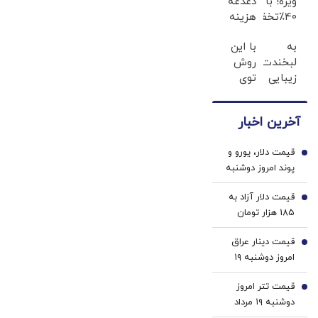
ویژه! با
دغدغه
40٪تخفیف
هزینه
دندوناتو
های
به
با این
در حد
دندان
لبخندت
روش
کامپوزیت
پزشکی
زیبایی
توی
سفید
با پک
بده!
خونه،سفیدی
کن
سفید
(خرید
و
کننده
آخرین اخبار
ژل
زیبایی
خانگی
سفیدکننده
دندوناتو
قیمت دلار، یورو و
دندان
برگردون
1
پوند امروز دوشنبه
با40%تخفیف)
(40%off)
۱۹ مرداد 1405/
قیمت دلار آزاد به
کاهش قیمت دلار و
2
185 هزار تومان
یورو
رسید
قیمت دینار عراق
3
امروز دوشنبه ۱۹
مرداد 1405/ افزایش
قیمت تتر امروز
قیمت دینار
4
دوشنبه ۱۹ مرداد