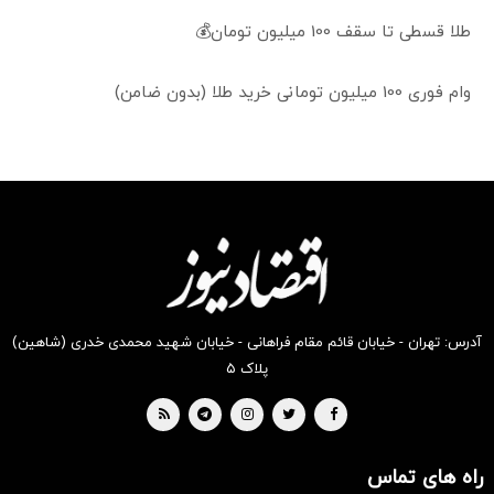
طلا قسطی تا سقف 100 میلیون تومان💰
وام فوری 100 میلیون تومانی خرید طلا (بدون ضامن)
آدرس: تهران - خیابان قائم مقام فراهانی - خیابان شهید محمدی خدری (شاهین)
پلاک ۵
راه های تماس