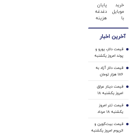
صلح؟
هیچ نظامی
خرید
پایان
ها با
بزن (ژل
موبایل
سرمایه‌آفرین
دغدغه
ژل
سفیدکننده
با
هزینه
سفید
دندان40%تخفیف)
نیست
اسنپ
های
کننده
پی | در
دندان
دندان!
آخرین اخبار
۴ قسط
پزشکی
خرید40%تخفیف
بدون
با پک
قیمت دلار، یورو و
سود و
سفید
1
پوند امروز یکشنبه
کارمزد!
کننده
۱۸ مرداد 1405/
خانگی
قیمت دلار آزاد به
کاهش قیمت دلار و
2
186 هزار تومان
یورو
رسید
قیمت دینار عراق
3
امروز یکشنبه ۱۸
مرداد 1405/ افزایش
قیمت تتر امروز
قیمت دینار
4
یکشنبه ۱۸ مرداد
1405 / کاهش
قیمت بیت‌کوین و
قیمت تتر
5
اتریوم امروز یکشنبه