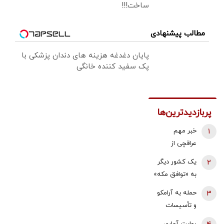
ساخت!!!
مطالب پیشنهادی
پایان دغدغه هزینه های دندان پزشکی با
پک سفید کننده خانگی
پربازدیدترین‌ها
1
خبر مهم
عراقچی از
مذاکرات
2
یک کشور دیگر
نیروهای نظامی
به «توافق مکه»
و دریایی ایران و
می پیوندد/
3
حمله به آرامکو
عمان درباره
ترکیه خیال
و تأسیسات
تنگه هرمز
ایران را راحت
گازی جبیل/