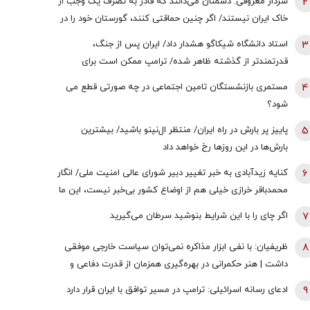
2
سردار معروفی: دشمنان می‌دانند که قادر به تصرف یک وجب از
خاک ایران نیستند/ اگر چنین حماقتی کنند، گورستان خود را در
آنجا خواهند یافت/ دیپلماسی بدون پشتیبانی مردمی
3
استاد دانشگاه شیکاگو هشدار داد/ ایران پس از جنگ،
امکان‌پذیر نیست
قدرتمندتر از گذشته ظاهر شده/ ترامپ ممکن است برای
دستیابی به یک پیروزی نمادین پیش از انتخابات میان‌دوره‌ای
4
مستمری بازنشستگان تامین اجتماعی در چه صورتی قطع می
کنگره، به عملیات زمینی روی بیاورد
شود؟
5
پاییز پر بارش در راه ایران/ منتظر ال‌نینو باشید/ بیشترین
بارش‌ها در این روزها رخ خواهد داد
6
کنایه زیدآبادی به خبر تغییر دبیر شورای عالی امنیت ملی/ انگار
محمدباقر خرازی خیلی هم از اوضاع کشور بی‌خبر نیست، این ما
هستیم که بی‌خبریم
7
اگر چای را با این شرایط بنوشید سرطان می‌گیرید
8
ظریفیان: با نفی ابزار مذاکره نمی‌توان سیاست خارجی موفقی
داشت | هنر حکمرانی در بهره‌گیری همزمان از قدرت دفاعی و
ظرفیت‌های دیپلماتیک است، نه حذف یکی به نفع دیگری
9
ادعای رسانه اسرائیلی: ترامپ در مسیر توافق با ایران قرار دارد