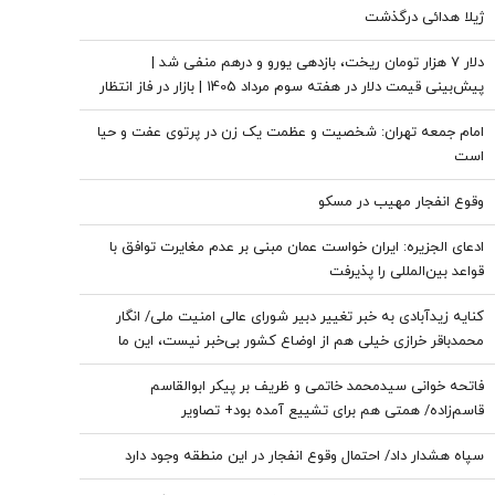
ژیلا هدائی درگذشت
دلار ۷ هزار تومان ریخت، بازدهی یورو و درهم منفی شد |
پیش‌بینی قیمت دلار در هفته سوم مرداد 1405 | بازار در فاز انتظار
امام جمعه تهران: شخصیت و عظمت یک زن در پرتوی عفت و حیا
است
وقوع انفجار مهیب در مسکو
ادعای الجزیره: ایران خواست عمان مبنی بر عدم مغایرت توافق با
قواعد بین‌المللی را پذیرفت
کنایه زیدآبادی به خبر تغییر دبیر شورای عالی امنیت ملی/ انگار
محمدباقر خرازی خیلی هم از اوضاع کشور بی‌خبر نیست، این ما
هستیم که بی‌خبریم
فاتحه خوانی سیدمحمد خاتمی و ظریف بر پیکر ابوالقاسم
قاسم‌زاده/ همتی هم برای تشییع آمده بود+ تصاویر
سپاه هشدار داد/ احتمال وقوع انفجار در این منطقه وجود دارد