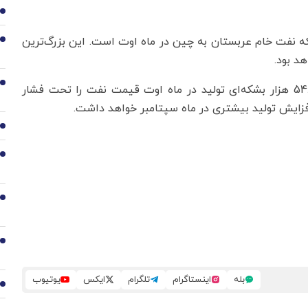
2
 تقاضا دورنمای صادرات 51 میلیون بشکه نفت خام عربستان به چین در ماه اوت است. این بزرگ‌ترین
3
4
تصمیم ائتلاف اوپک پلاس در روز شنبه برای افزایش 548 هزار بشکه‌ای تولید در ماه اوت قیمت نفت را تحت فشار
فزایش تولید بیشتری در ماه سپتامبر خواهد داشت.
5
6
7
8
بله
اینستاگرام
تلگرام
ایکس
یوتیوب
9