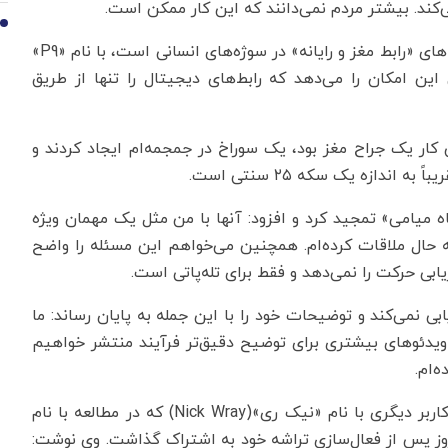
‌کند. بیشتر مردم نمی‌دانند که این کار ممکن است.
10
«کروز» در مطالعه «نورالینک» که هدف آن آزمایش تراشه‌های «رابط مغز و رایانه» در سوژه‌های انسانی است، با نام «P9»
ین امکان را می‌دهد که رابط‌های دیجیتال را تنها از طریق
 کار یک جراح مغز بود، یک سوراخ در جمجمه‌ام ایجاد کردند و
 میامی» تمجید کرد و افزود: آنها با من مثل یک مهمان ویژه
به حال ملاقات کرده‌ام. همچنین می‌خواهم این مسئله را واضح
یابی حرکت را نمی‌دهد و فقط برای تله‌پاتی است.
ی نمی‌کند و توضیحات خود را با این جمله به پایان رساند: ما
 ویدئوهای بیشتری برای توضیح دقیق‌تر فرآیند منتشر خواهیم
‌ام.
«کروز» تنها شرکت‌کننده در آزمایش «نورالینک» نیست. کاربر دیگری با نام «نیک ری»(Nick Wray) که در مطالعه با نام
 روز پس از فعال‌سازی تراشه خود به اشتراک گذاشت. وی نوشت: