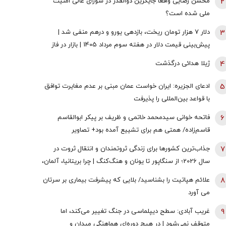
2
محسن رضایی واقعا جایگزین ذوالقدر در شورای عالی امنیت
ملی شده است؟
3
دلار ۷ هزار تومان ریخت، بازدهی یورو و درهم منفی شد |
پیش‌بینی قیمت دلار در هفته سوم مرداد 1405 | بازار در فاز
انتظار
4
ژیلا هدائی درگذشت
5
ادعای الجزیره: ایران خواست عمان مبنی بر عدم مغایرت توافق
با قواعد بین‌المللی را پذیرفت
6
فاتحه خوانی سیدمحمد خاتمی و ظریف بر پیکر ابوالقاسم
قاسم‌زاده/ همتی هم برای تشییع آمده بود+ تصاویر
7
جذاب‌ترین کشورها برای زندگی ثروتمندان و انتقال ثروت در
سال 2026؛ از سنگاپور تا یونان و هنگ‌کنگ | چرا بریتانیا، آلمان،
فرانسه، نروژ و کره جنوبی درحال از دست دادن جذابیت
8
علائم هپاتیت را بشناسید/ بلایی که پیشرفت بیماری بر سرتان
هستند؟
می آورد
9
غریب آبادی: سطح دیپلماسی در جنگ تغییر می‌کند، اما
متوقف نمی‌شود | در هیچ دوره‌ای هماهنگی میدان و