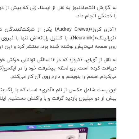
به گزارش اقتصادنیوز به نقل از ایسنا، زنی که بیش از دو 
با ذهنش انجام داد.
«آدری کروز»(Audrey Crews) یکی از شرکت‌کنندگان در آزمایش «رابط مغز و رایانه»(BCI)
«نورالینک»(Neuralink)، با کنترل رایانه‌اش
روی صفحه لپ‌تاپش نوشته شده بود، منتشر کرد و این اولین بار در ۲۰ سال گذشته بود که وی توا
به نقل از آی‌ای، «کروز» که در ۱۶ 
می‌کردم اسمم را بنویسم و دارم روی آن کار می‌کنم.
این پست شامل عکسی از نام «آدری» است که با رنگ ب
بیش از دو میلیون بازدید گرفت و با واکنش مستقیم ایل