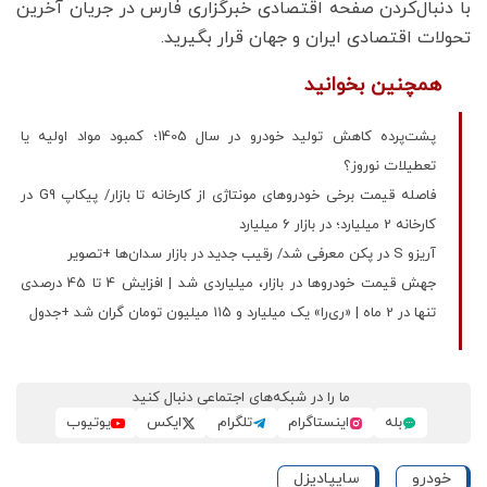
با دنبال‌کردن صفحه اقتصادی خبرگزاری فارس در جریان آخرین
تحولات اقتصادی ایران و جهان قرار بگیرید.
همچنین بخوانید
پشت‌پرده کاهش تولید خودرو در سال 1405؛ کمبود مواد اولیه یا
تعطیلات نوروز؟
فاصله قیمت برخی خودروهای مونتاژی از کارخانه تا بازار/ پیکاپ G9 در
کارخانه 2 میلیارد؛ در بازار 6 میلیارد
آریزو S در پکن معرفی شد/ رقیب جدید در بازار سدان‌ها +تصویر
جهش قیمت خودروها در بازار، میلیاردی شد | افزایش 4 تا 45 درصدی
تنها در 2 ماه | «ری‌را» یک میلیارد و ۱۱۵ میلیون تومان گران شد +جدول
ما را در شبکه‌های اجتماعی دنبال کنید
بله
اینستاگرام
تلگرام
ایکس
یوتیوب
خودرو
سایپادیزل