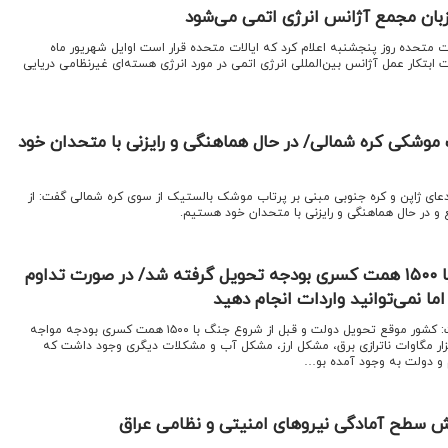
زبان مجمع آژانس انرژی اتمی می‌شود
لات متحده روز پنجشنبه اعلام کرد که ایالات متحده قرار است اوایل شهریور ماه
ابتکار عمل آژانس بین‌المللی انرژی اتمی در مورد انرژی هسته‌ای غیرنظامی دریایی
موشکی کره شمالی/ در حال هماهنگی و رایزنی با متحدان خود
ادعای ژاپن و کره جنوبی مبنی بر پرتاب موشک بالستیک از سوی کره شمالی گفت: از
 در حال هماهنگی و رایزنی با متحدان خود هستیم.
یوسف پزشکیان: دولت با ۱۵۰۰ همت کسری بودجه تحویل گرفته شد/ در صورت تداوم
ما نمی‌توانید واردات انجام دهید
اقتصادنیوز: یوسف پزشکیان گفت: کشور موقع تحویل دولت و قبل از شروع جنگ با ۱۵۰۰ همت کسری بودجه مواجه
 و این عدد کمی نیست. ۲۰ هزار مگاوات ناترازی برق، مشکل ارز، مشکل آب و مشکلات دیگری وجود داشت که
م و دولت به وجود آمده بو…
یش سطح آمادگی نیروهای امنیتی و نظامی عراق