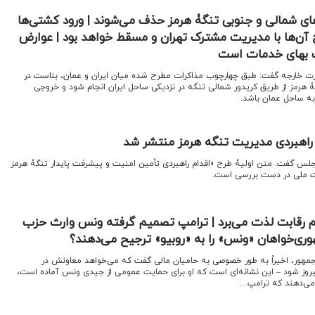
ای شمالی و جنوبی تنگۀ هرمز حذف می‌شوند | ورود کشتی‌ها
 آن‌ها با مدیریت مشترک تهران و مسقط خواهد بود | عوارض
لب بهای خدمات است
ارت خارجه گفت: طبق چهارچوب مذاکرات مطرح شده میان ایران و عمان، بناست در
مز از طریق کریدور شمالی تنگه در نزدیکی ساحل ایران انجام شود و خروجی
به ساحل عمان باشد.
راهبردی مدیریت تنگه هرمز منتشر شد
لس گفت: متن اولیۀ طرح «اقدام راهبردی تأمین امنیت و پیشرفت پایدار تنگۀ هرمز
ت ملی در دست بررسی است.
م رقابت لذت می‌برد | ترامپ تصمیم گرفته ونس وارث حزب
وری‌خواهان «ونس» را به «روبیو» ترجیح می‌دهند؟
‌جمهور، اخیراً به طور خصوصی به حامیان مالی گفت که می‌خواهد معاونش در
خابات ریاست‌جمهوری ۲۰۲۸ پیروز شود – این نشانه‌ای است که او برای حمایت عمومی از جیدی ونس آماده است،
 می‌دهند که ترامپ…