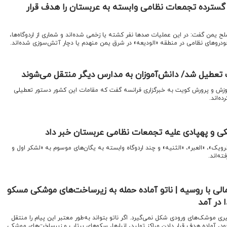
 گسترده تجمعات نظامی وابسته به عربستان را هدف قرار
 یمن گفت: در این عملیات صدها نفر کشته یا زخمی شده‌اند و شماری از اردوگاه‌ها،
ودروهای نظامی در منطقه «الودیعه» در شرق یمن منهدم یا دچار آتش‌سوزی شده‌اند.
ت تعطیل شد/ دانش‌آموزان به مدارس دیگر منتقل می‌شوند
موزش و پرورش کویت به خبرگزاری فرانسه گفت که مقامات این کشور دستور تعطیلی
ه‌اند.
شکی و پهپادی علیه تجمعات نظامی عربستان خبر داد
مناطق «الرویک»، «العبر»، «الثنیه» و چند اردوگاه وابسته به یگان‌های موسوم به «لشکر اول و
ه‌اند.
لی با روسیه | ناتو آماده حمله به زیرساخت‌های موشکی مسکو
 در آمد
هگیری موشک‌های ورودی شکل نمی‌گیرد. اگر ناتو بتواند به‌طور معتبر این پیام را منتقل
ود، آماده هدف قرار دادن مراکز تولید، انبارها، سکوهای پرتاب و زیرساخت‌های موشکی