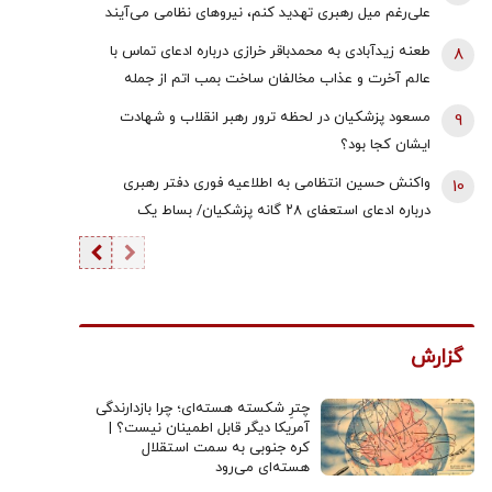
علی‌رغم میل رهبری تهدید کنم، نیروهای نظامی می‌آیند
طرف من؟
طعنه زیدآبادی به محمدباقر خرازی درباره ادعای تماس با
8
عالم آخرت و عذاب مخالفان ساخت بمب اتم از جمله
عمویش سیدکمال خرازی/ رفتگر محله هم دنبال آدرس
مسعود پزشکیان در لحظه ترور رهبر انقلاب و شهادت
9
اوست!
ایشان کجا بود؟
واکنش حسین انتظامی به اطلاعیه فوری دفتر رهبری
10
درباره ادعای استعفای ۲۸ گانه پزشکیان/ بساط یک
عملیات روانی را جمع کرد
گزارش
چترِ شکسته هسته‌ای؛ چرا بازدارندگی
آمریکا دیگر قابل اطمینان نیست؟ |
کره جنوبی به سمت استقلال
هسته‌ای می‌رود