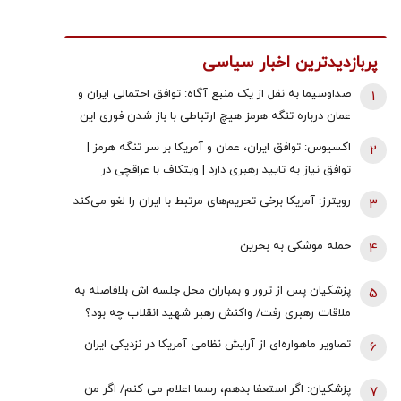
پربازدیدترین اخبار سیاسی
صداوسیما به نقل از یک منبع آگاه: توافق احتمالی ایران و
1
عمان درباره تنگه هرمز هیچ ارتباطی با باز شدن فوری این
تنگه ندارد/ باز شدن تنگه هرمز منوط به تغییر رفتار
اکسیوس: توافق ایران، عمان و آمریکا بر سر تنگه هرمز |
2
آمریکاست
توافق نیاز به تایید رهبری دارد | ویتکاف با عراقچی در
تماس بود | از خط میانی تنگه برای ورود و خروج کشتی‌ها
رویترز: آمریکا برخی تحریم‌های مرتبط با ایران را لغو می‌کند
3
استفاده خواهد شد
حمله موشکی به بحرین
4
پزشکیان پس از ترور و بمباران محل جلسه ‌اش بلافاصله به
5
ملاقات رهبری رفت/ واکنش رهبر شهید انقلاب چه بود؟
تصاویر ماهواره‌ای از آرایش نظامی آمریکا در نزدیکی ایران
6
پزشکیان: اگر استعفا بدهم، رسما اعلام می کنم/ اگر من
7