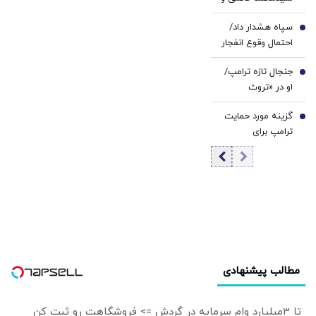
خرازی خیلی هم از
ظریف بر پیکر
اوضاع کشور بی‌خبر
سپاه هشدار داد/
ابوالقاسم
5
نیست، این ما
احتمال وقوع انفجار
قاسم‌زاده/ همتی
هستیم که
در این منطقه وجود
هم برای تشییع
بی‌خبریم
جنجال تازه ترامپ/
دارد
6
آمده بود+ تصاویر
او در «تروث
سوشال» اعلام
گزینه مورد حمایت
پیروزی کرد
7
ترامپ برای
انتخابات 2028
آمریکا فاش شد
مطالب پیشنهادی
تا 3میلیارد وام سرمایه در گردش => فروشگاهت رو ثبت کن