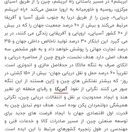
ابریشم» در مسیر باستانی راه ابریشم، چین را از طریق آسیای
مرکزی، روسیه و خاورمیانه به اروپا متصل می‌کند. «راه ابریشم
دریایی»، چین را از طریق دریا به جنوب شرق آسیا و آفریقا
مرتبط می‌کند و بیش از 60 درصد جمعیت جهان را که در بیش
از 60 کشور آسیایی، اروپایی و آفریقایی زندگی می کنند، در بر
می گیرد. این ابتکار 30 درصد تولید ناخالص داخلی جهان و 35
درصد تجارت جهانی را پوشش خواهد داد و به طور مشخص سه
هدف اصلی دارد. هدف نخست، خروج چین از محاصره دریایی و
اتکای صرف به تنگه مالاکا در حدفاصل مالزی و اندونزی است.
تقریباً 60 درصد حمل و نقل دریایی جهان- بیش از 150 کشتی در
روز- که بیشتر نفتکش های چین و ژاپن هستند از این تنگه
عبور می کنند. نگرانی از نفوذ
و رقبای منطقه ای نظیر
آمریکا
هند و ایجاد محدودیت بر نقل و انتقالات دریایی چین، نگرانی
همیشگی دولتمردان پکن بوده است. هدف دوم تبدیل چین به
قدرت اول اقتصادی جهان با ایجاد فرصت های جدید برای
توسعه صنعتی چین از مسیر صادرات کالا و خدمات فنی و
مهندسی در طول زنجیره کشورهای مرتبط با این ایده است.