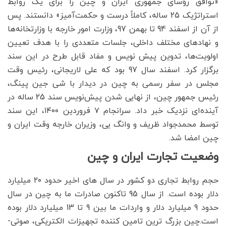
«توافق رؤسای جمهوری ایران و چین را برای یک روابط
استراتژیک 25 ساله، کاملاً درست و حکمت‌آمیز» دانستند. پس
از آن از اسفند 94 تا بهمن 97، وزارت امور خارجه با وزارتخانه‌ها
و نهادهای مختلف داخلی، جلسات متعددی را با هدف تعیین
اولویت‌ها، تدوین پیش نویس و مفاد قابل طرح در این سند
برگزار کرد. اسفند سال 97 بود که علی لاریجانی، رئیس وقت
مجلس در سفر رسمی به چین در دیدار با شی جین پینگ،
رئیس جمهور چین، از نهایی شدن پیش‌نویس سند 25 ساله در
آینده‌ای نزدیک خبر داد. سرانجام ۷ فروردین ۱۴۰۰، این سند
توسط محمدجواد ظریف و وانگ یی، وزیران خارجه وقت ایران و
چین امضا شد.
وضعیت تجارت ایران و چین
حجم روابط تجاری دو کشور در سال های اخیر حدود ۲۰ میلیارد
دلار بوده است. از سال 95 تاکنون صادرات ما به چین در سال
حدود 9 میلیارد دلار و واردات ما بین 9 تا 13 میلیارد دلار بوده
است.چین بزرگ ترین تامین کننده تجهیزات الکتریکی، صوتی-