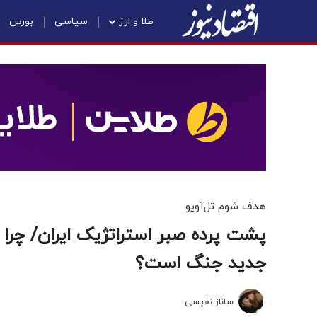
طلا و ارز
سیاسی
بورس
هدف شوم تل‌آویو
پشت پرده صبر استراتژیک ایران/ چر
جدید جنگ است؟
ساناز نفیسی