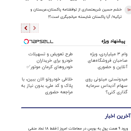
کار خارج نکرده/ گزینه عملیات زمینی وجود دارد؛ اما کسی
10
خشم حسین شریعتمداری از توافقنامه پاکستان،عربستان و
خواستار آن نیست
ترکیه/ آیا پاکستان شایسته میانجیگری است؟!
پیشنهاد ویژه
وام ۳ میلیاردی، ویژه
طرح تعویض و تسهیلات
صاحبان فروشگاه‌های
خودرو برای خریداران
آنلاین و حضوری
خودروهای کرمان موتور✅
میدونستی میتونی روی
خلافی خودروتو الان ببین، با
سهام آدیداس سرمایه
پلاک و کد ملی، بدون نیاز به
گذاری کنی؟
مراجعه حضوری
آخرین اخبار
ورود 9 همت پول به بورس در معاملات امروز | فقط 18 نماد منفی