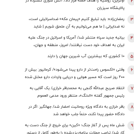
2
اوکراین، روسیه را هدف حمله قرار داد/ آتش سوزی گسترده در
پالایشگاه سیزران
3
رمضان‌زاده: باید تبلیغ کنیم «پیمان مکه» ضداسرائیلی است،
نه ضدایرانی | ما هم می‌توانیم به آن ملحق شویم | شاید
تندروها با حضور ایران در این پیمان مخالفت کنند اما...
4
بیانیه جدید سپاه منتشر شد/ آمریکا و اسرائیل در جنگ علیه
ایران به اهداف خود دست نیافتند/ امروز، منطقه و جهان،
شاهد یکی از پیچیده ترین نبردهای تاریخی معاصر است
5
10 کشوری که بیشترین آب شیرین جهان را دارند
6
وقتی «لکسوس راحت‌تر از دارو پیدا می‌شود»/ کرمانپور: بیش از
۲۰۰ روز است که مسیر هوایی و دریایی واردات دارو مختل شده
است / نخستین قربانی هر جنگ، سلامت مردم است
7
انتقاد صریح عبدالله گنجی به محمدباقر خرازی/ یک آقایی به
رئیس جمهور گفته «الدنگ»، منتظر ورود مدعی العموم
هستیم/ اگر کسی به سران قوا توهین کند مگر طبق قانون
8
باقر خرازی به دادگاه ویژه روحانیت احضار شد/ جهانگیر: اگر در
قوه قضائیه ورود نمی‌کند؟
دادگاه حضور پیدا نکند، حتماً جلب خواهد شد
9
شش ماه پس از آغاز جنگ؛ «کین» برای خروج از جنگ دست به
کار شد/ ترامپ حملات برنامه‌ریزی‌شده را به‌طور کامل از دستور