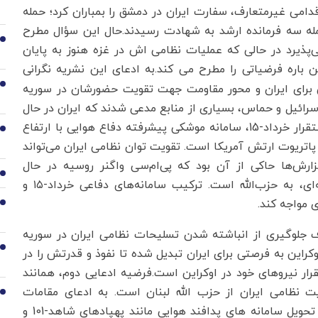
دامی غیرمتعارف، سفارت ایران در دمشق را بمباران کرد؛ حمله
له سه فرمانده ارشد به شهادت رسیدند.حال این سؤال مطرح
2
پذیرد در حالی که عملیات نظامی اش در غزه هنوز به پایان
ین باره فرضیاتی را مطرح می کند.به ادعای این نشریه نگرانی
3
 برای ایران و محور مقاومت جهت تقویت حضورشان در سوریه
رائیل و حماس، بسیاری از منابع مدعی شدند که ایران در حال
برنامه ریزی برای تقویت سامانه دفاع هوایی سوریه با استقرار خرداد-15، سامانه موشکی پیشرفته دفاع هوایی با ارتفاع
4
پاتریوت ارتش آمریکا است. تقویت توان نظامی ایران می‌تواند
گزارش‌ها حاکی از آن بود که پی‌ام‌سی واگنر روسیه در حال
5
برنامه‌ریزی برای تحویل پانتسیر، یک سامانه دفاع نقطه‌ای، به حزب‌الله است. ترکیب سامانه‌های دفاعی خرداد-۱۵ و
 مواجه کند.
6
ف جلوگیری از انباشته شدن تسلیحات نظامی ایران در سوریه
7
راین به فرصتی برای ایران تبدیل شده تا نفوذ و قدرتش را در
ر نیروهای خود در اوکراین است.فرضیه ادعایی دوم، همانند
یت نظامی ایران از حزب الله لبنان است. به ادعای مقامات
8
اسرائیلی، از زمان آغاز درگیری اسرائیل و حماس، ایران تحویل سامانه های پدافند هوایی مانند پهپادهای شاهد-101 و