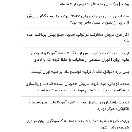
بودند | بازگشایی نماد «فولاد» پس از 5.5 ماه
نقشه ترور مسی در جام جهانی 2026/ تهدید به بمب گذاری پیش
از بازی آرژانتین با مصر/ ماجرا چه بود؟
آغاز طرح فروش مشارکت در تولید سایپا/ مبلغ پیش پرداخت اعلام
شد
ارزیابی اندیشکده چتم هاوس از جنگ 5 ماهه آمریکا و اسرائیل
علیه ایران | تهران سطحی از عملیات را حفظ کرده که با ادعای
نزدیک بودن پایان ذخایر تسلیحاتی آن همخوانی ندارد | ایران راهبرد
پس لرزه «توافق مکه»/ ترکیه توضیح داد: بر علیه ایران نیست
«فرسایش راهبردی» را دنبال می‌کند
محمد قوچانی: عبدالکریم سروش همچنان نسخه قناعت و پاکسازی
دانشگاه می‌پیچد | او تسلیم موج نئومارکسیسم شده است |
سروش به زبان چپ سخن می‌گوید و نظام بازار آزاد رقابتی را با
توئیت پزشکیان در سالروز بمباران اتمی آمریکا علیه هیروشیما و
برچسب کاپیتالیسم توضیح می‌دهد
ناگازاکی/ هرگز دوباره
وزارت خارجه بیانیه داد/ باید ابعاد حمله به کنسولگری ایران در مزار
شریف روشن شود