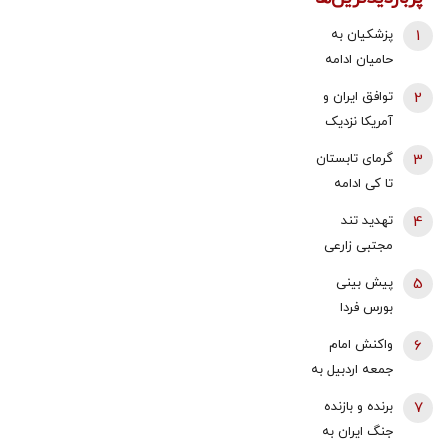
1
پزشکیان به
حامیان ادامه
جنگ:
2
توافق ایران و
همین‌جوری
آمریکا نزدیک
نگویید بزن/
شد؟/ وزیر
3
گرمای تابستان
تبعاتش را هم
خزانه‌داری
تا کی ادامه
باید دید
آمریکا از «امروز
دارد؟/
4
تهدید تند
یا فردا» گفت
هواشناسی: ۴۰
مجتبی زارعی
تا ۵۰ روز دیگر
علیه باقر
5
پیش بینی
گرما در پیش
خرازی:حاضرم با
بورس فردا
داریم
وضو شلاقت را
شنبه 17 مرداد
6
واکنش امام
اجرا کنم
1405 | موتور
جمعه اردبیل به
رشد بازار روشن
اظهارات
7
برنده و بازنده
شد | آخرین
محمدباقر
جنگ ایران به
حلقه تایید روند
خرازی/ چرا