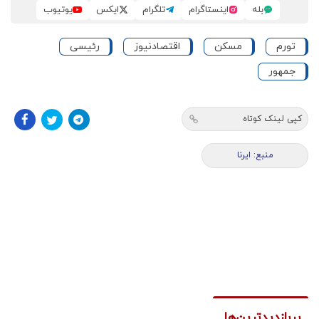
بله
اینستاگرام
تلگرام
ایکس
یوتیوب
تورم
مسکن
اقتصادنیوز
رئیسی
جمهور
کپی لینک کوتاه
منبع: ایرنا
پربازدیدترین‌ها