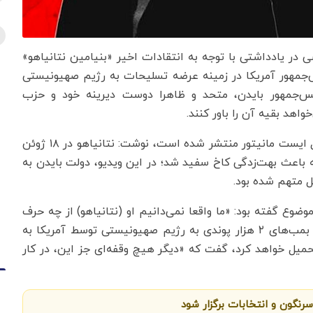
ی در یادداشتی با توجه به انتقادات اخیر «بنیامین نتانیاهو»
‌جمهور آمریکا در زمینه عرضه تسلیحات به رژیم صهیونیستی
یس‌جمهور بایدن، متحد و ظاهرا دوست دیرینه خود و حزب
اهد بقیه آن را باور کنند.
نگارنده در این یادداشت که در پایگاه خبری-تحلیلی میدل ایست مانیتور منتشر شده است، نوشت: نتانیاهو در ۱۸ ژوئن
 باعث بهت‌زدگی کاخ سفید شد؛ در این ویدیو، دولت بایدن به
 متهم شده بود.
وع گفته بود: «ما واقعا نمی‌دانیم او (نتانیاهو) از چه حرف
می‌زند». او پس از اشاره به موضوع تجدید نظر در عرضه بمب‌های ۲ هزار پوندی به رژیم صهیونیستی توسط آمریکا به
میل خواهد کرد، گفت که «دیگر هیچ وقفه‌ای جز این، در کار
 سرنگون و انتخابات برگزار شود