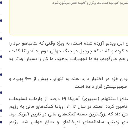
صریح کرد باید انتخابات برگزار و کابینه فعلی سرنگون شود.
1
2
3
این ویدیو آزرده شده است، به ویژه وقتی که نتانیاهو خود را
 کرده و گفت که چرچیل در جنگ حهانی دوم به آمریکا گفت،
4
هم می‌گویم، به ما تجهیزات بدهید، ما کار را بسیار زودتر به
5
رژیم صهیونیستی مهمات کافی برای چندین بار ویران کردن غزه در اختیار دارد. هند به تنهایی، بیش از ۹۰۰ پهپاد و
 صهیونیستی قرار داده است.
6
اگرچه، طبق گزارش انستیتوی بین‌المللی پژوهش‌های صلاح استکهلم (سیپری) آمریکا ۶۹ درصد از واردات تسلیحات
متعارف رژیم صهیونیستی را بین سال‌های ۲۰۱۹ تا ۲۰۲۳ تامین کرده است. در سال ۲۰۱۶، اوباما کمک‌های مالی به رژیم
7
د دلار به ۳۸ میلیارد دلار افزایش داد که بزرگ‌ترین بسته کمک‌های مالی در تاریخ آمریکا بود.
ی زمینی، سامانه‌های توپخانه‌ای و دفاع هوایی شد. رژیم
8