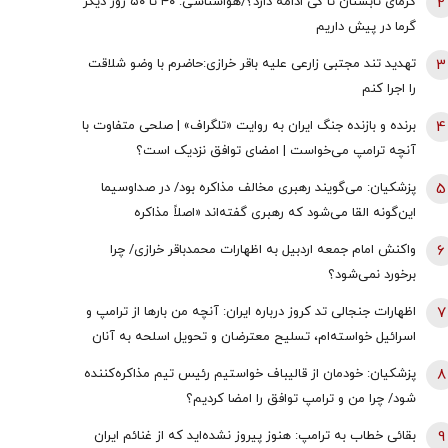
2
گرمای تابستان تا کی ادامه دارد؟/هواشناسی: ۴۰ تا ۵۰ روز دیگر
گرما در پیش داریم
3
تهدید تند مجتبی زارعی علیه باقر خرازی:حاضرم با وضو شلاقت
را اجرا کنم
4
برنده و بازنده جنگ ایران به روایت «تلگراف» | صلحی متفاوت با
آنچه ترامپ می‌خواست | امضای توافق نزدیک است؟
5
پزشکیان: می‌گویند رهبری مخالف مذاکره بود/ در صداوسیما
این‌گونه القا می‌شود که رهبری گفته‌اند «اصلاً مذاکره
نمی‌کنیم» / ما با اجازه ایشان مذاکره کردیم
6
واکنش امام جمعه اردبیل به اظهارات محمدباقر خرازی/ چرا
برخورد نمی‌شود؟
7
اظهارات جنجالی تد کروز درباره ایران: آنچه من بارها از ترامپ و
اسرائیل خواسته‌ام، تسلیح معترضان و تحویل اسلحه به آنان
است
8
پزشکیان: خودمان از قالیباف خواستیم رئیس تیم مذاکره‌کننده
شود/ چرا من و ترامپ توافق را امضا کردیم؟
9
بقائی خطاب به ترامپ: هنوز پیروز نشده‌اید که از غنائم ایران