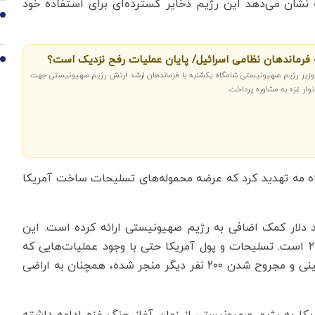
شان می‌دهد این رژیم ذخایر گسترده‌ای برای استفاده خود
9
 فرماندهان نظامی اسرائیل/ پایان عملیات رفح نزدیک است؟
10
 وزیر رژیم صهیونیستی شامگاه یکشنبه با فرماندهان ارشد ارتش رژیم صهیونیستی جهت
نوار غزه به مشاوره پرداخت.
ه مه تهدید کرد که عرضه محموله‌های تسلیحات ساخت آمریکا
، آمریکا از ۷ اکتبر سال گذشته، ۶.۵ میلیارد دلار کمک اضافی به رژیم صهیونیستی ارائه کرده است. این
مبلغ مازاد از ۳.۸ میلیارد دلار سالانه طبق توافق سال ۲۰۱۶ است. تسلیحات و پول آمریکا حتی با وجود عملیات‌هایی که
رژیم صهیونیستی در رفح داشته و به شهادت ۴۵ فلسطینی و مجروح شدن ۲۰۰ نفر دیگر منجر شده، همچنان به اراضی
یکا به رژیم صهیونیستی از زمان آغاز جنگ غزه ادامه داشته