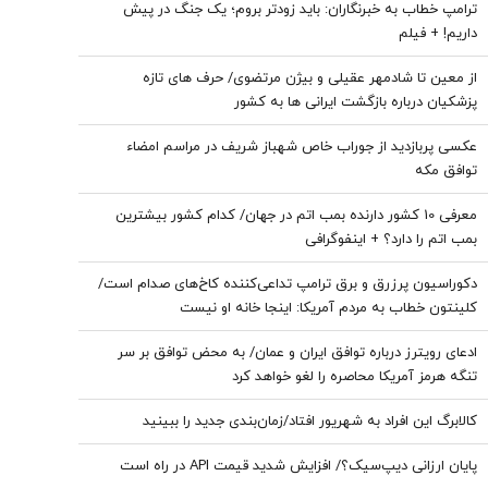
ترامپ خطاب به خبرنگاران: باید زودتر بروم؛ یک جنگ در پیش
داریم! + فیلم
از معین تا شادمهر عقیلی و بیژن مرتضوی/ حرف های تازه
پزشکیان درباره بازگشت ایرانی ها به کشور
عکسی پربازدید از جوراب‌ خاص شهباز شریف در مراسم امضاء
توافق‌ مکه
معرفی 10 کشور دارنده بمب اتم در جهان/ کدام کشور بیشترین
بمب اتم را دارد؟ + اینفوگرافی
دکوراسیون پرزرق‌ و برق ترامپ تداعی‌کننده کاخ‌های صدام است/
کلینتون خطاب به مردم آمریکا: اینجا خانه او نیست
ادعای رویترز درباره توافق ایران و عمان/ به محض توافق بر سر
تنگه هرمز آمریکا محاصره را لغو خواهد کرد
کالابرگ این افراد به شهریور افتاد/زمان‌بندی جدید را ببینید
پایان ارزانی دیپ‌سیک؟/ افزایش شدید قیمت API در راه است