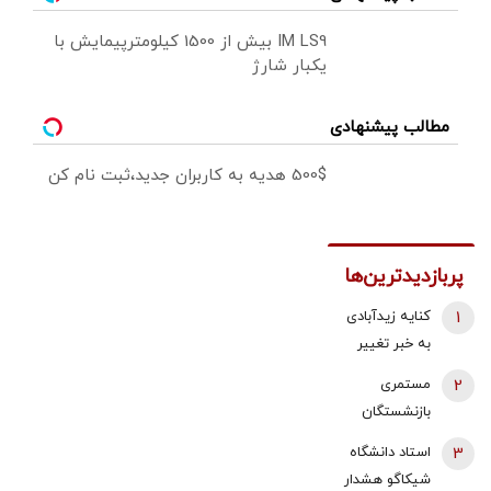
IM LS9 بیش از 1500 کیلومترپیمایش با
یکبار شارژ
مطالب پیشنهادی
500$ هدیه به کاربران جدید،ثبت نام کن
پربازدیدترین‌ها
1
کنایه زیدآبادی
به خبر تغییر
دبیر شورای
2
مستمری
عالی امنیت
بازنشستگان
ملی/ انگار
تامین اجتماعی
3
استاد دانشگاه
محمدباقر خرازی
در چه صورتی
شیکاگو هشدار
خیلی هم از