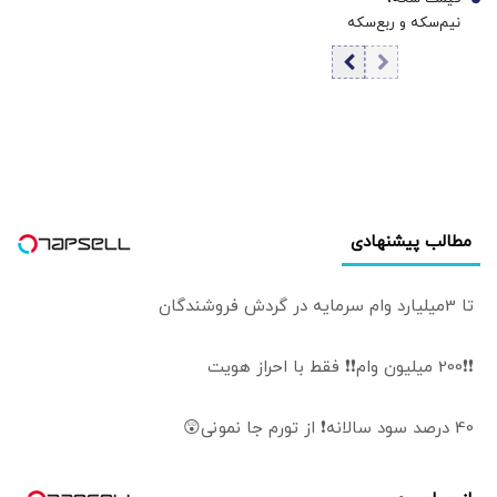
قیمت طلا
7
نیم‌سکه و ربع‌سکه
امروز پنجشنبه ۱۵
مرداد ۱۴۰۵/ افزایش
قیمت سکه
مطالب پیشنهادی
تا 3میلیارد وام سرمایه در گردش فروشندگان
❗❗200 میلیون وام❗❗ فقط با احراز هویت
40 درصد سود سالانه❗ از تورم جا نمونی😲