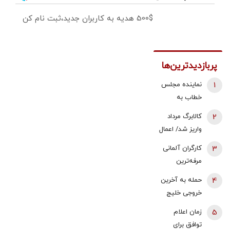
500$ هدیه به کاربران جدید،ثبت نام کن
پربازدیدترین‌ها
1
نماینده مجلس
خطاب به
بقایی: شما
2
کالابرگ مرداد
سخنگو
واریز شد/ اعمال
هستید، نه
تغییرات جدید
3
کارگران آلمانی
سخن‌نگو!
در زمان بندی
مرفه‌ترین
کارگران اروپا |
4
حمله به آخرین
قدرت خرید
خروجی خلیج
حداقل دستمزد
فارس | نگرانی
5
زمان اعلام
در آلمان رشد
بازارها از تهدید
توافق برای
کرد