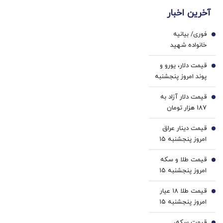
ها با
دندان
آخرین اخبار
ژل
پزشکی
سفید
با پک
فوری/ بیانیه
کننده
سفید
1
خانواده شهید
دندان!
کننده
لاریجانی در واکنش
خرید40%تخفیف
خانگی
قیمت دلار، یورو و
به ادعای جنجالی
2
پوند امروز پنجشنبه
سردار کوثری
۱۵ مرداد 1405/
قیمت دلار آزاد به
کاهش قیمت دلار و
3
187 هزار تومان
یورو
رسید
قیمت دینار عراق
4
امروز پنجشنبه ۱۵
مرداد 1405/ کاهش
قیمت طلا و سکه
قیمت دینار
5
امروز پنجشنبه ۱۵
مرداد ۱۴۰۵/افزایش
قیمت طلا ۱۸ عیار
قیمت طلا و سکه
6
امروز پنجشنبه ۱۵
مرداد ۱۴۰۵/افزایش
قیمت سکه،