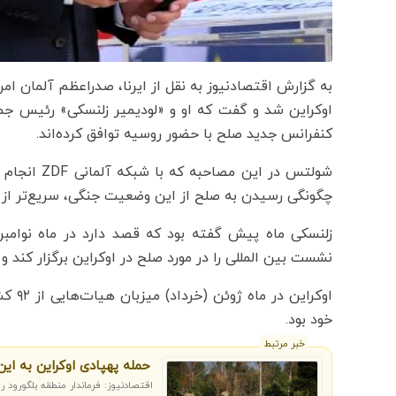
به گزارش اقتصادنیوز به نقل از ایرنا، صدراعظم آلمان ا
اوکراین شد و گفت که او و «لودیمیر زلنسکی» رئیس جمهو
کنفرانس جدید صلح با حضور روسیه توافق کرده‌اند.
شولتس در ای
چگونگی رسیدن به صلح از این وضعیت جنگی، سریع‌تر از
زلنسکی ماه پیش گفته بود که قصد دارد در ماه نوامبر 
نشست بین المللی را در مورد صلح در اوکراین برگزار کند و
اوکرا
خود بود.
خبر مرتبط
حمله پهپادی اوکراین به ای
اقتصادنیوز: فرماندار منطقه بلگورود 