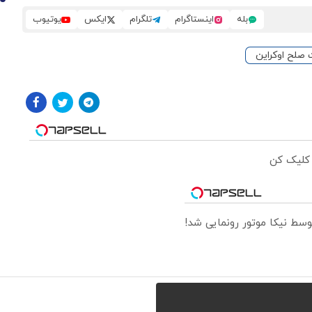
10
بله
اینستاگرام
تلگرام
ایکس
یوتیوب
 صلح اوکراین
 کلیک کن