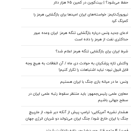
حفظ می‌شود؟ | بیت‌کوین در کمین ۶۵ هزار دلار
نیویورک‌تایمز: خواسته‌های ایران امیدها برای بازگشایی هرمز را
کمرنگ کرد
ادعای جدید ونس درباره بازگشایی تنگه هرمز: ایران وعده عبور
حداکثری نفت از هرمز را داده است
شرط ایران برای بازگشایی تنگه هرمز اعلام شد؟
واکنش تازه پزشکیان به حوادث دی ماه / آن اتفاقات به هیچ وجه
قابل قبول نبود؛ نباید اشتباهات را تکرار کنیم!
ونس: ما در میانه بازی جنگ با ایران هستیم
معاون علمی رئیس‌جمهور: باید منتظر سقوط رتبه علمی ایران در
سطح جهانی باشیم
هشدار نشریه آمریکایی؛ ترامپ پیش از آنکه دیر شود، از مارپیچ
جنگ با ایران خارج شود/ جنگ ایران می‌تواند دو شریان انرژی جهان
را به خطر بیندازد
فوری/ ۴ متهم قتل حمیدرضا رجب‌زاده بازداشت شدند