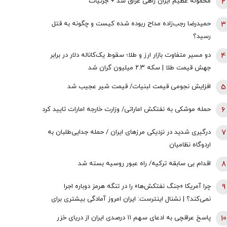
2
محموله عظیم ایران راهی عراق شد + جزئیات
3
حمیدرضا رجب‌زاده مداح ربوده شده کیست و چگونه به قتل
رسید؟
4
دو مسیر متفاوت بازار ارز و طلا؛ سقوط یک‌کاناله دلار در برابر
جهش قیمت طلا | سکه ۲.۳ میلیون گران شد
5
افزایش نجومی قیمت لبنیات/ قیمت شیر عجیب شد
6
حمله موشکی به نفتکش اماراتی/ وزارت خارجه امارات تایید کرد
7
درگیری شدید در نزدیکی مرز‌های ایران / حمله جدایی‌طلبان به
اردوگاه نظامیان
8
اقدام بی سابقه ترکیه/ راه عبور روسیه بسته شد
9
چرا آمریکا «جنگ نفتکش‌ها» را در تنگه هرمز دوباره اجرا
نمی‌کند؟ | نشنال اینترست: ایران امروز آمادگی بیشتری برای
جنگ در خلیج‌فارس دارد
10
پاسخ عراقچی به ادعای سهم ۱۱ درصدی ایران از دریای خزر