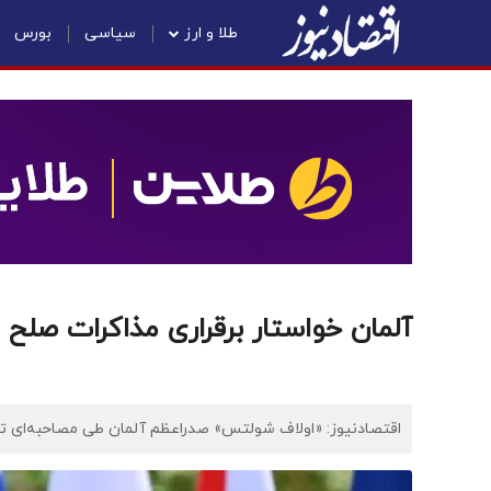
طلا و ارز
سیاسی
بورس
آلمان خواستار برقراری مذاکرات صلح 
اقتصادنیوز: «اولاف شولتس» صدراعظم آلمان طی مصاحبه‌ای تلو