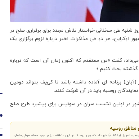
مروز شنبه طی سخنانی خواستار تلاش مجدد برای برقراری صلح در
ر اوکراین، هر دو طی مذاکرات اخیر درباره لزوم برگزاری یک
ن مصاحبه که با شبکه آلمانی ZDF انجام می‌داد، گفت «من معتقدم که اکنون زمان آن است که درباره
 گذشته بحث کنیم.»
(آبان) برنامه ای آماده داشته باشد تا کی‌یف بتواند دومین
 نمایندگان روسیه باید در آن شرکت کنند.
ین در ماه ژوئن (خرداد) میزبان هیات‌هایی از ۹۲ کشور در اولین نشست سران در سوئیس برای پیشبرد طرح صلح
1
ن مناطق روسیه
روسیه امروز (یکشنبه) خبر داد که چهار روستا در این منطقه مرزی مورد حمله هواپیماهای
2