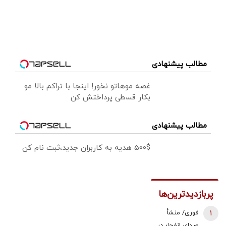
مطالب پیشنهادی
غصه موهاتو نخور! اینجا با تراکم بالا مو
بکار قسطی پرداختش کن
مطالب پیشنهادی
500$ هدیه به کاربران جدید،ثبت نام کن
پربازدیدترین‌ها
1
فوری/ منشأ
صدای انفجار در