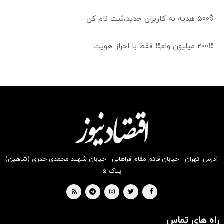
500$ هدیه به کاربران جدید،ثبت نام کن
❗❗200 میلیون وام❗❗ فقط با احراز هویت
آدرس: تهران - خیابان قائم مقام فراهانی - خیابان شهید محمدی خدری (شاهین)
پلاک ۵
راه های تماس