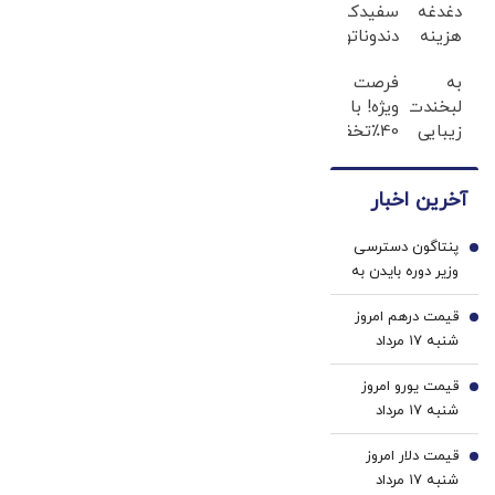
قوا توهین کند
دغدغه
سفیدکننده
هزینه
دندوناتو
مگر طبق قانون
های
در حد
قوه قضائیه
به
فرصت
دندان
لمینت
ورود نمی‌کند؟
لبخندت
ویژه! با
پزشکی
سفید
زیبایی
40٪تخفیف
با پک
میکنه
بده!
دندوناتو
سفید
(40%تخفیف)
(خرید
در حد
کننده
آخرین اخبار
ژل
کامپوزیت
خانگی
سفیدکننده
سفید
پنتاگون دسترسی
دندان
کن
1
وزیر دوره بایدن به
با40%تخفیف)
اطلاعات محرمانه را
قیمت درهم امروز
لغو کرد
2
شنبه ۱۷ مرداد
۱۴۰۵/ افزایش
قیمت یورو امروز
قیمت درهم
3
شنبه ۱۷ مرداد
۱۴۰۵/ افزایش
قیمت دلار امروز
قیمت یورو
4
شنبه ۱۷ مرداد