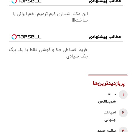
مطالب پیشنهادی
این دکتر شیرازی کرم ترمیم زخم ایرانی را
ساخت!!!
مطالب پیشنهادی
خرید اقساطی طلا و گوشی فقط با یک برگ
چک صیادی
پربازدیدترین‌ها
1
حمله
شدیداللحن
برادر داماد
2
اظهارات
شهید رئیسی
جنجالی
به قالیباف/ چه
محمدباقر
3
بیانیه جدید
کسانی دنبال