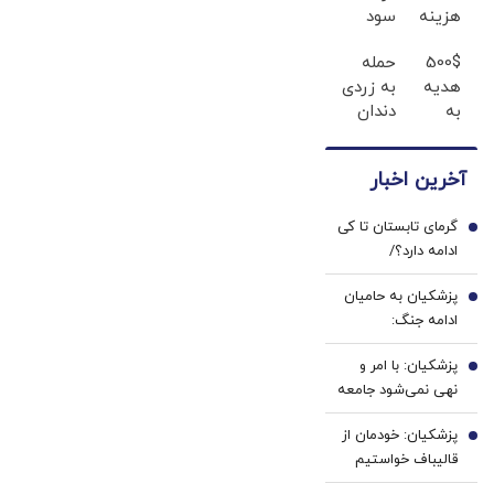
هزینه
سود
های
سالانه❗
500$
حمله
دندان
از تورم
هدیه
به زردی
پزشکی
جا
به
دندان
با پک
نمونی
کاربران
ها با
سفید
😲
جدید،ثبت
ژل
کننده
آخرین اخبار
نام کن
سفید
خانگی
کننده
گرمای تابستان تا کی
دندان!
1
ادامه دارد؟/
خرید40%تخفیف
هواشناسی: ۴۰ تا
پزشکیان به حامیان
۵۰ روز دیگر گرما در
2
ادامه جنگ:
پیش داریم
همین‌جوری نگویید
پزشکیان: با امر و
بزن/تبعاتش را هم
3
نهی نمی‌شود جامعه
باید دید
را اداره کرد
پزشکیان: خودمان از
4
قالیباف خواستیم
رئیس تیم