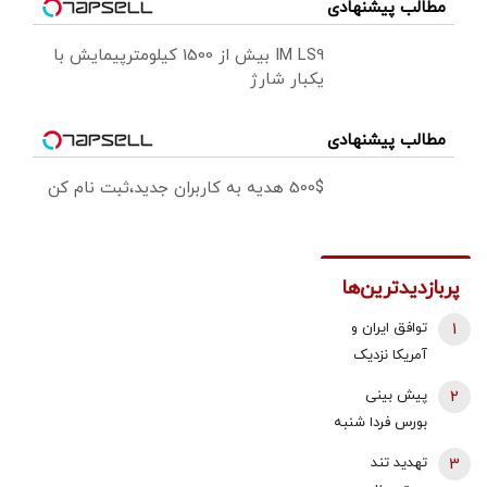
مطالب پیشنهادی
IM LS9 بیش از 1500 کیلومترپیمایش با
یکبار شارژ
مطالب پیشنهادی
500$ هدیه به کاربران جدید،ثبت نام کن
پربازدیدترین‌ها
1
توافق ایران و
آمریکا نزدیک
شد؟/ وزیر
2
پیش بینی
خزانه‌داری آمریکا
بورس فردا شنبه
از «امروز یا فردا»
17 مرداد 1405 |
3
تهدید تند
گفت
موتور رشد بازار