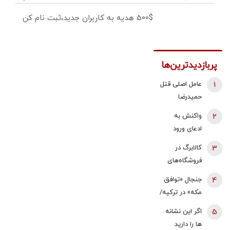
500$ هدیه به کاربران جدید،ثبت نام کن
پربازدیدترین‌ها
1
عامل اصلی قتل
حمیدرضا
رجب‌زاده
2
واکنش به
دستگیر شد
ادعای ورود
هواگردها به
3
کالابرگ در
کشور ٣٠
فروشگاه‌های
دقیقه قبل از
بزرگ هم قطع
4
جنجال «توافق
حمله به بیت
شد
مکه» در ترکیه/
رهبری/ رییس
نمایندگان
سازمان
5
اگر این نشانه
مجلس معترض
هواپیمایی
ها را دارید