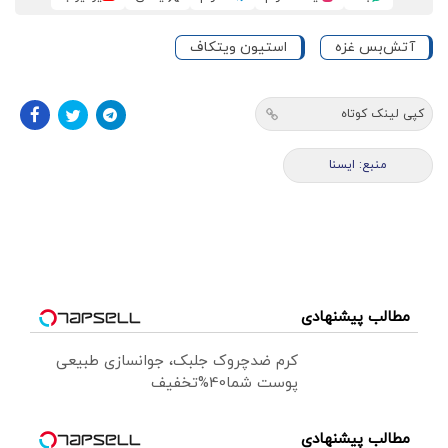
آتش‌بس غزه
استیون ویتکاف
کپی لینک کوتاه
منبع: ايسنا
مطالب پیشنهادی
کرم ضدچروک جلبک، جوانسازی طبیعی
پوست شما40%تخفیف
مطالب پیشنهادی