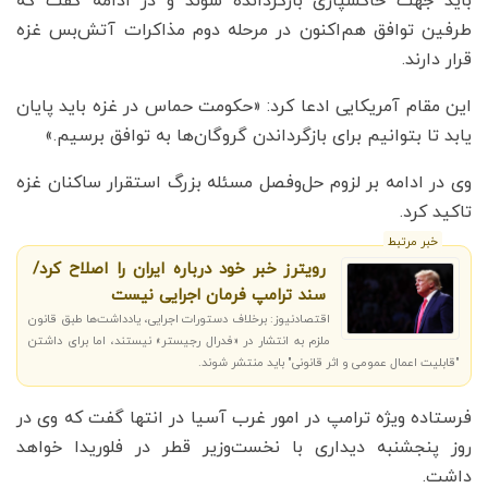
باید جهت خاکسپاری بازگردانده شوند و در ادامه گفت که
طرفین توافق هم‌اکنون در مرحله دوم مذاکرات آتش‌بس غزه
قرار دارند.
این مقام آمریکایی ادعا کرد: «حکومت حماس در غزه باید پایان
یابد تا بتوانیم برای بازگرداندن گروگان‌ها به توافق برسیم.»
وی در ادامه بر لزوم حل‌وفصل مسئله بزرگ استقرار ساکنان غزه
تاکید کرد.
خبر مرتبط
رویترز خبر خود درباره ایران را اصلاح کرد/
سند ترامپ فرمان اجرایی نیست
اقتصادنیوز: برخلاف دستورات اجرایی، یادداشت‌ها طبق قانون
ملزم به انتشار در «فدرال رجیستر» نیستند، اما برای داشتن
"قابلیت اعمال عمومی و اثر قانونی" باید منتشر شوند.
فرستاده ویژه ترامپ در امور غرب آسیا در انتها گفت که وی در
روز پنجشنبه دیداری با نخست‌وزیر قطر در فلوریدا خواهد
داشت.