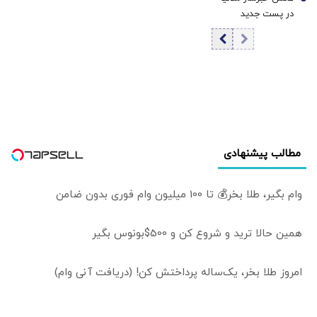
مشخص شد /
7
در پست جدید
بازیگران چه کسانی
ترامپ / منظور
هستند؟
رئیس جمهور
آمریکا چیست؟
مطالب پیشنهادی
وام بگیر، طلا بخر💰 تا 100 میلیون وام فوری بدون ضامن
همین حالا ترید و شروع کن و 500$بونوس بگیر
امروز طلا بخر، یک‌ساله پرداختش کن! (دریافت آنی وام)