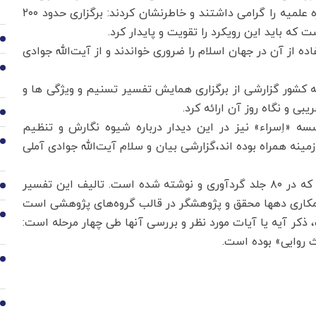
عنوان بنیان‌گذار توجه به تفسیر و مفاهیم قرآنی در حوزه علمیه را گرامی داشتند و خاطرنشان کردند: برگزاری حدود ۲۰۰
که باید این رویکرد را تقویت و پایدار کرد.
2
ه از آن در جهان اسلام را ضروری خواندند و از آیت‌الله جوادی
3
میه کشور گزارشی از برگزاری همایش تفسیر تسنیم و ویژگی ها و
بی و نگاه روز آن ارائه کرد.
4
 «اِسراء» نیز در این دیدار درباره شیوه نگارش و تنظیم
5
نه همراه بوده اند،گزارشی بیان و سلام آیت‌الله جوادی آملی
تفسیر تسنیم، تألیف حضرت آیت‌الله جوادی آملی است که در ۸۰ جلد گردآوری و نوشته شده است. تالیف این تفسیر
6
ی و همکاری دهها محقق و پژوهشگر در قالب گروه‌های پژوهشی است
7
ذکر آیه یا آیات مورد نظر و بررسی آنها طی چهار مرحله‌ است:
 روایی» بوده است.
8
9