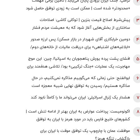
2
ترامپ: جنگ ایران بزودی پایان می‌یابد | تامین برخی مهمات
«محدودتر» شده است | ممکن است به زودی توافق حاصل شود
| ما ذخایر تقریبا نامحدود داریم
3
پیش‌شرط اصلاح قیمت بنزین | توکلی کاشی: اصلاحات
ساختاری از بخش‌هایی آغاز شود که به معیشت مردم فشار
وارد نکند
4
دومین خرابکاری آقای شهردار در بازار مسکن/ پس لرزه صدور
«ابلاغیه‌های اشتباهی» برای دریافت مالیات از خانه‌‌های دوم/
ممدانی زیر تیغ رفت
5
افشای پشت پرده یورش پناهجویان به اسپانیا/ چین: این موج
مهاجرت، یک عملیات «جنگ ترکیبی» بود/ تلاشی هدفمند برای
اعمال فشار بر دولت «پدرو سانچز»
6
ابوالفتح: حتی زمانی که می‌گوییم مذاکره نمی‌کنیم، در حال
مذاکره هستیم/ رسیدن به توافق نهایی شبیه معجزه است
7
هشدار یک ژنرال اسرائیلی: ایران می‌تواند ما را کاملاً نابود کند
8
اکونومیست: پرداخت عوارض به ایران بهتر از ادامه تنش است |
کشورهای خلیج فارس باید در مورد هرمز با ایران به توافق
برسند | اعراب در مخمصهِ ترامپ گرفتار شده‌اند
9
موافقت عمان با چارچوپ یک توافق موقت با ایران برای
بازگشایی تنگه هرمز؟