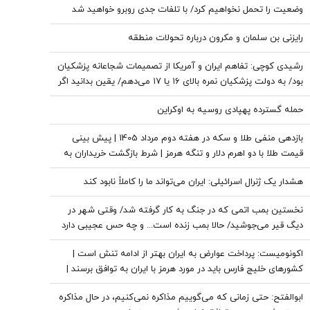
وضعیت را تحمل نخواهیم کرد/ با تلفات جدی روبرو خواهید شد
رایزنی بن سلمان و مکرون درباره تحولات منطقه
رشیدی کوچی: تفاهم ایران و آمریکا از تصمیمات شجاعانه پزشکیان
بود/ به دولت پزشکیان نمره بالای ۱۶ یا ۱۷ می‌دهم/ یقین بدانید اگر
هر فرد دیگری جای پزشکیان بود، کشور با مشکلات بزرگی روبه‌رو
حمله گسترده پهپادی روسیه به اوکراین
می‌شد/ اگر جلیلی رئیس‌جمهور می‌شد...
بازدهی منفی طلا و سکه در هفته دوم مرداد 1405 | پیش بینی
قیمت طلا با دو اهرم دلار و تنگه هرمز | شرط بازگشت خریداران به
بازار
هشدار یک ژنرال اسرائیلی: ایران می‌تواند ما را کاملاً نابود کند
نخستین بمب اتمی که در جنگ به کار گرفته شد/ وقتی شهر در
دیگ قیر می‌جوشید/ حالا بمب زنده است... و چه حس عجیبی دارد
که پشت سر تو باشد
اکونومیست: پرداخت عوارض به ایران بهتر از ادامه تنش است |
کشورهای خلیج فارس باید در مورد هرمز با ایران به توافق برسند |
اعراب در مخمصهِ ترامپ گرفتار شده‌اند
ابوالفتح: حتی زمانی که می‌گوییم مذاکره نمی‌کنیم، در حال مذاکره