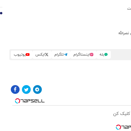
ات
10
نصرالله
بله
اینستاگرام
تلگرام
ایکس
یوتیوب
 کلیک کن