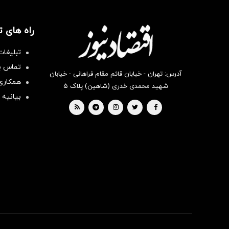
راه های 
تبلیغات
تماس با
آدرس: تهران - خیابان قائم مقام فراهانی - خیابان
همکاری 
شهید محمدی خدری (شاهین) پلاک ۵
بیانیه 