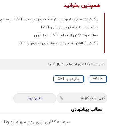
همچنین بخوانید
واکنش شمخانی به برخی اعتراضات درباره بررسی FATF در مجمع تشخیص مصلحت
اعلام زمان نتیجه نهایی بررسی FATF
حمایت واشنگتن از اقدام FATF علیه ایران
واکنش ذوالقدر به اظهارات باهنر درباره پالرمو و CFT
ما را در شبکه‌های اجتماعی دنبال کنید
FATF
پالرمو و CFT
کپی لینک کوتاه
منبع: ایرنا
مطالب پیشنهادی
سرمایه گذاری ارزی روی سهام تویوتا -