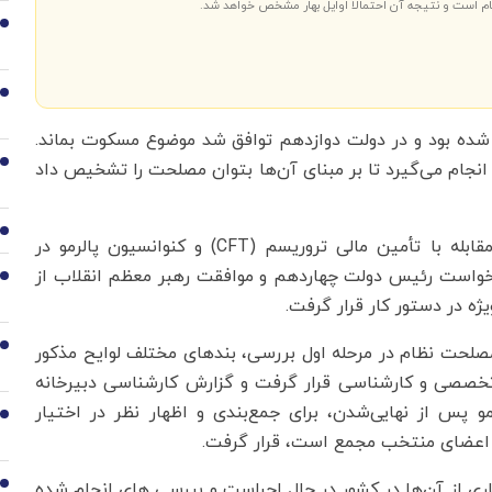
ام است و نتیجه آن احتمالاً اوایل بهار مشخص خواهد شد.
2
3
ه شده بود و در دولت دوازدهم توافق شد موضوع مسکوت بماند.
4
نجام می‌گیرد تا بر مبنای آن‌ها بتوان مصلحت را تشخیص داد
5
بررسی کارشناسی لوایح پیوستن ایران به کنوانسیون مقابله با تأمین مالی تروریسم (CFT) و کنوانسیون پالرمو در
است رئیس دولت چهاردهم و موافقت رهبر معظم انقلاب از
6
7
 نظام در مرحله اول بررسی، بندهای مختلف لوایح مذکور
خصصی و کارشناسی قرار گرفت و گزارش کارشناسی دبیرخانه
 مصلحت نظام درباره لوایح CFT و پالرمو پس از نهایی‌شدن، برای جمع‌بندی و اظهار نظر در اختیار
8
ضای منتخب مجمع است، قرار گرفت.
اری از آن‌ها در کشور در حال اجراست و بررسی های انجام شده
9