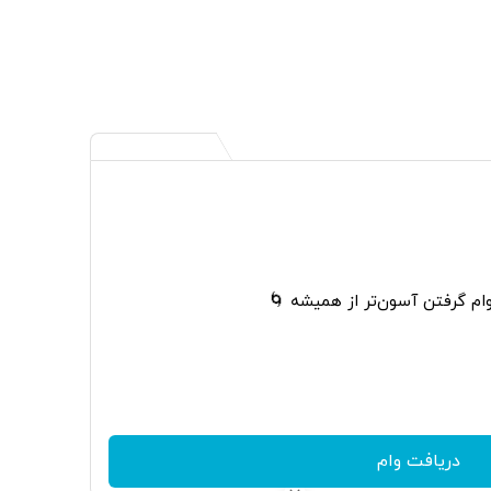
وام گرفتن آسون‌تر از همیشه 🌀
دریافت وام