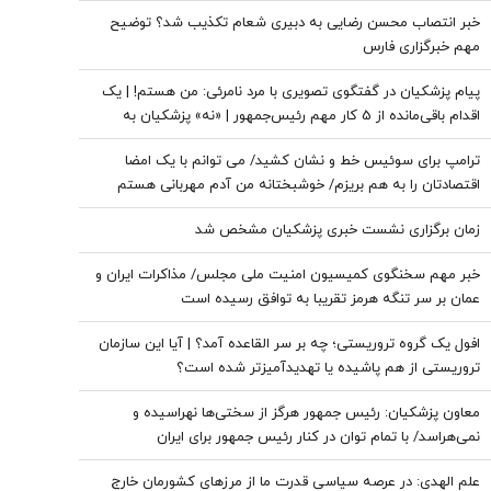
خبر انتصاب محسن رضایی به دبیری شعام تکذیب شد؟ توضیح
مهم خبرگزاری فارس
پیام پزشکیان در گفتگوی تصویری با مرد نامرئی: من هستم! | یک
اقدام باقی‌مانده از 5 کار مهم رئیس‌جمهور | «نه» پزشکیان به
مجریان گوش به فرمان جبلی و جلیلی!
ترامپ برای سوئیس خط و نشان کشید/ می توانم با یک امضا
اقتصادتان را به هم بریزم/ خوشبختانه من آدم مهربانی هستم
زمان برگزاری نشست خبری پزشکیان مشخص شد
خبر مهم سخنگوی کمیسیون امنیت ملی مجلس/ مذاکرات ایران و
عمان بر سر تنگه هرمز تقریبا به توافق رسیده است
افول یک گروه تروریستی؛ چه بر سر القاعده آمد؟ | آیا این سازمان
تروریستی از هم پاشیده یا تهدیدآمیزتر شده است؟
معاون پزشکیان: رئیس جمهور هرگز از سختی‌ها نهراسیده و
نمی‌هراسد/ با تمام توان در کنار رئیس جمهور برای ایران
ایستاده‌ایم
علم ‌الهدی: در عرصه سیاسی قدرت ما از مرزهای کشورمان خارج