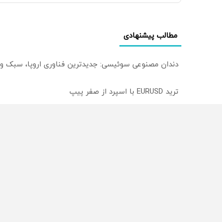
مطالب پیشنهادی
دندان مصنوعی سوئیسی: جدیدترین فناوری اروپا، سبک و
ترید EURUSD با اسپرد از صفر پیپ
میدونستی میتونی روی سهام آدیداس سرمایه گذاری کنی
از سراسر وب
محصولی که می‌خواستی رو
محصولی که می‌خواستی رو
در شکفت انگیز دیجی‌کالا بخر
در شگفت انگیز دیجی‌کالا ب
!
!