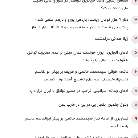
2
محسن رضایی واقعا جایگزین ذوالقدر در شورای عالی امنیت
ملی شده است؟
3
دلار ۷ هزار تومان ریخت، بازدهی یورو و درهم منفی شد |
پیش‌بینی قیمت دلار در هفته سوم مرداد 1405 | بازار در فاز
انتظار
4
ژیلا هدائی درگذشت
5
ادعای الجزیره: ایران خواست عمان مبنی بر عدم مغایرت توافق
با قواعد بین‌المللی را پذیرفت
6
فاتحه خوانی سیدمحمد خاتمی و ظریف بر پیکر ابوالقاسم
قاسم‌زاده/ همتی هم برای تشییع آمده بود+ تصاویر
7
ادعای رسانه اسرائیلی: ترامپ در مسیر توافق با ایران قرار دارد
8
وقوع چندین انفجار پی در پی در مارب یمن
9
تصاویری از اقامه نماز سیدمحمد خاتمی بر پیکر ابوالقاسم قاسم
زاده+ فیلم
معاون سیاسی وزارت کشور دولت اصلاحات: سر باز زدن از