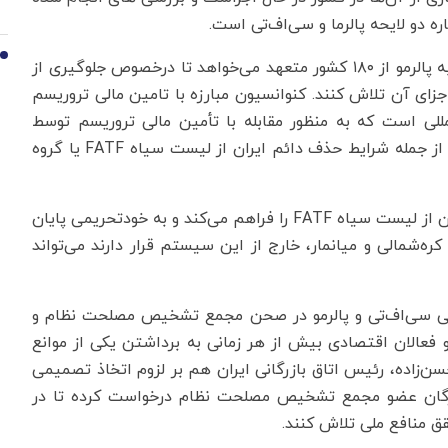
دو لایحه پالرما و سی‌اف‌تی است.
10
کنوانسیون مبارزه با جرائم سازمان یافته فراملی موسوم به پالرمو از ۱۸۰ کشور متعهد می‌خواهد تا درخصوص جلوگیری از
زای آن تلاش کنند. کنوانسیون مبارزه با تامین مالی تروریسم
وانسیون بین‌المللی است که به منظور مقابله با تأمین مالی تروریسم توسط
سازمان ملل متحد تصویب شده است. تصویب این لایحه از جمله شرایط حذف دائم ایران از لیست سیاه FATF یا گروه
به باور کارشناسان، برداشتن این ۲ مانع، زمینه خروج ایران از لیست سیاه FATF را فراهم می‌کند و به خودتحریمی پایان
ضر فقط ایران، کره‌شمالی و میانمار، خارج از این سیستم قرار دارند می‌تواند
ی سی‌اف‌تی و پالرمو در صحن مجمع تشخیص مصلحت نظام و
 فعالان اقتصادی بیش از هر زمانی به برداشتن یکی از موانع
سن‌زاده، رئیس اتاق بازرگانی ایران هم بر لزوم اتخاذ تصمیمی
ز بزرگان عضو مجمع تشخیص مصلحت نظام درخواست کرده تا در