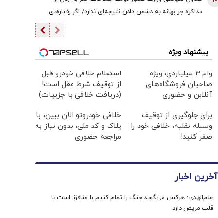
10
مذاکره‌ جز بهانه به دشمن دادن نتیجه‌ای ندارد/ اگر رفتارهای
مخالفان مذاکره مهار نشود، کشور آسیب می‌بیند/ توهین به
مسئولان زمینه‌ساز طمع دشمنان است
پیشنهاد ویژه
وام ۳ میلیاردی، ویژه
استعلام خلافی خودرو قبل
صاحبان فروشگاه‌های
از توقیف شرط عقل است!
آنلاین و حضوری
(دریافت خلافی با جزییات)
برای جلوگیری از توقیف
خلافی خودروتو الان ببین، با
وسیله نقلیه، خلافی خود را
پلاک و کد ملی، بدون نیاز به
صفر کنید!
مراجعه حضوری
آخرین اخبار
علم‌الهدی: هرکس می‌گوید جنگ را تمام کنیم یا منافق است یا
قلب مریض دارد