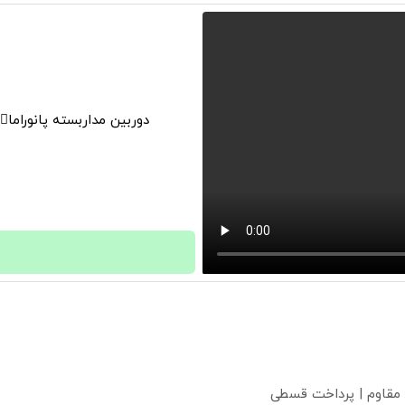
دوربین مداربسته پانوراما👈🏻 قابلیت چرخش 0
 مقاوم | پرداخت قسطی