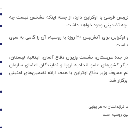
2
تش‌بس فرضی با اوکراین دارد، از جمله اینکه مشخص نیست چه
و چه تضمینی وجود خواهد داشت.
3
سران و مقام‌های ارشد اروپا در استقبال از توافق آمریکا و اوکراین برای آتش‌بس ۳۰ روزه با روسیه، آن را گامی به سوی
 است.
4
 در جده عربستان، نشست وزیران دفاع آلمان، ایتالیا، لهستان،
5
دیگر کشورهای عضو اتحادیه اروپا و نمایندگان اعضای سازمان
م عمروف وزیر دفاع اوکراین با هدف ارائه تضمین‌های امنیتی
6
رگزار شد.
7
 فرزندانشان به هر بهایی!
8
زمین روسیه است