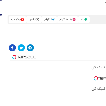
9
10
بله
اینستاگرام
تلگرام
ایکس
یوتیوب
 کلیک کن
 کلیک کن