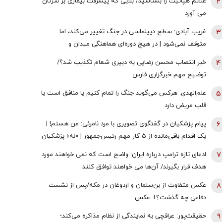
2
علائم هپاتیت را بشناسید/ بلایی که پیشرفت بیماری بر سرتان
می آورد
3
غریب آبادی: سطح دیپلماسی در جنگ تغییر می‌کند، اما
متوقف نمی‌شود | در هیچ دوره‌ای هماهنگی میدان و
دیپلماسی به اندازه امروز نبود | ادبیاتمان در زمان جنگ، مانند
4
خبر انتصاب محسن رضایی به دبیری شعام تکذیب شد؟/
ادبیاتمان در زمان صلح باشد؟
توضیح مهم خبرگزاری فارس
5
علم‌الهدی: هرکس می‌گوید جنگ را تمام کنیم یا منافق است یا
قلب مریض دارد
6
پیام پزشکیان در گفتگوی تصویری با مرد نامرئی: من هستم! |
یک اقدام باقی‌مانده از 5 کار مهم رئیس‌جمهور | «نه» پزشکیان
به مجریان گوش به فرمان جبلی و جلیلی!
7
ادعای تازه ترامپ درباره ایران: واضح است که نمی خواهند مورد
هدف قرار بگیرند/ آن‌ها می خواهند توافق کنند
8
عکس متفاوت از بن‌سلمان و اردوغان در مکه/پس از نشست
دفاعی چه گذشت؟+ عکس
9
حقیقت‌پور: عراقچی به نمایندگی از نظام مذاکره می‌کند؛