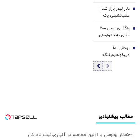
سهامداران عدالت
دلار لیدر بازار شد |
بخوانند
5
عقب‌نشینی یک
کاناله قیمت طلا |
واگذاری زمین ۲۰۰
سکه ۱۸۶ میلیون
6
متری به خانوارهای
تومان شد
داری سه فرزند/
روحانی: ما
شرایط اعلام شد
7
می‌خواهیم تنگه
هرمز، تنگه جنگ
نباشد | چرا کویت و
امارات اجازه دادند
آمریکا از
پایگاه‌هایش علیه
ما استفاده کند؟ |
دنبال رابطه خوب با
همسایگان هستیم
مطالب پیشنهادی
500دلار بونوس با اولین معامله در آلپاری،ثبت نام کن