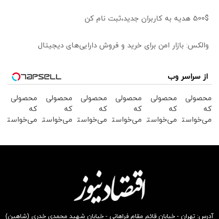
500$ هدیه به کاربران جدید،ثبت نام کن
والکس: بازار امن برای خرید و فروش دارایی‌های دیجیتال
از سراسر وب
محصولی
محصولی
محصولی
محصولی
محصولی
محصولی
که
که
که
که
که
که
می‌خواستی
می‌خواستی
می‌خواستی
می‌خواستی
می‌خواستی
می‌خواستی
رو از
رو در
رو از
را در
رو در
رو در
شکفت
شگفت
شگفت
شکفت
شکفت
شکفت
انگیز
انگیز
انگیز
انگیز
انگیز
انگیز
دیجی‌کالا
دیجی‌کالا
دیجی‌کالا
دیجی‌کالا
دیجی‌کالا
دیجی‌کالا
بخر !
بخر !
بخر!
بخر !
بخر!
بخر !
آدرس: تهران - خیابان قائم مقام فراهانی - خیابان شهید محمدی خدری (شاهین)