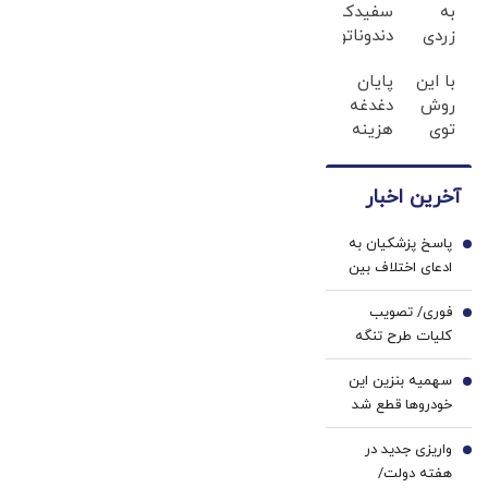
به
سفیدکننده
هستیم
زردی
دندوناتو
دندان
در حد
با این
پایان
ها با
لمینت
روش
دغدغه
ژل
سفید
توی
هزینه
سفید
میکنه
خونه،سفیدی
های
کننده
(40%تخفیف)
و
دندان
دندان!
آخرین اخبار
زیبایی
پزشکی
خرید40%تخفیف
دندوناتو
با پک
پاسخ پزشکیان به
برگردون
سفید
1
ادعای اختلاف بین
(40%off)
کننده
سران کشور در
خانگی
فوری/ تصویب
خصوص
2
کلیات طرح تنگه
تفاهم‌نامه/ رهبری
هرمز در کمیسیون
نگفته‌اند نظر مرا رد
سهمیه بنزین این
امنیت ملی
3
یا تأیید کن، نظر
خودروها قطع شد
خودم را خواسته‌اند
واریزی جدید در
4
هفته دولت/