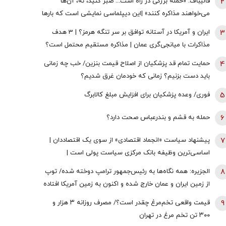
2
قالیباف: «حمله بزرگی در راه است... صبر کنید، نه، آن‌ها
می‌خواهند مذاکره کنند» |این دیپلماسی نمایشی است که بارها
تکرار شده است
3
ایران و آمریکا در آستانه توافق بر سر تنگه هرمز؟ | 3 هدف
مذاکرات با میانجی‌گری عمان | مذاکره مستقیم محتمل است؟
4
حمایت تمام قد پزشکیان از اصلاح قیمت بنزین/ خب چه زمانی
باید دست بزنیم؟ زمانی که خودمان غرق شدیم؟
5
فوری/ وعده پزشکیان برای افزایش مبلغ کالابرگ
6
حمله به قشم و بندرعباس صحت دارد؟
7
پیشنهاد سیاست «انجماد اقتصادی» از سوی یک اقتصاددان |
اساسی‌ترین وظیفه بانک مرکزی سیاست پولی است |
اولویت‌های بانک مرکزی در شرایط فعلی
8
الجزیره: همه نگاه‌ها به رئیس‌جمهور ترامپ دوخته شده/ توپ
از زمین ایران و عمان خارج شده و اکنون به زمین آمریکا افتاده
است
9
قیمت واقعی تخم‌مرغ چقدر است؟/ مصرف روزانه ۳ هزار و
۳۰۰ تن تخم مرغ در تهران