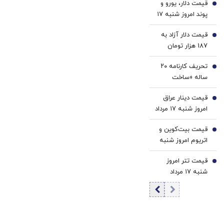
قیمت دلار، یورو و
منقول و غیرمنقول
2
پوند امروز شنبه ۱۷
او، مشمول مصادره
مرداد 1405/ کاهش
قرار گرفته/ از
قیمت دلار آزاد به
قیمت دلار و یورو
3
کافه‌داری محروم
187 هزار تومان
است و رفع پلمب
رسید
برخی کافه‌های او
تحریف کارنامه ۲۰
4
صحت ندارد
ساله «ساخت
سرپناه برای
قیمت دینار عراق
کم‌درآمدها» |
5
امروز شنبه ۱۷ مرداد
زیرپوست پرونده باز
1405/ کاهش
«مسکن‌مهر» چه
قیمت بیت‌کوین و
قیمت دینار
6
خبر است؟ | چرا
اتریوم امروز شنبه
پرقدرت‌ترین
۱۷ مرداد ۱۴۰۵/
تسهیلات‌بانکی در
قیمت تتر امروز
افزایش قیمت
7
دهه ۹۰
شنبه ۱۷ مرداد
بیت‌کوین
«مسکن‌مهر» را
1405 / کاهش
گارانتی نکرد؟
قیمت تتر