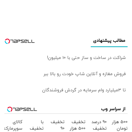
فرد» نیست، یک
رسید
مطالبه اجتماعی و
محصول تحولات
داخلی آمریکاست |
چین و روسیه
تلاش می کنند
مطالب پیشنهادی
توافق پایداری بین
ایران و آمریکا شکل
نگیرد
شراکت در ساخت و ساز حتی با 10 میلیون!
فروش مغازه و آنلاین شاپ خودت رو بالا ببر
تا 3میلیارد وام سرمایه در گردش فروشندگان
از سراسر وب
500 هزار
90 درصد
تخفیف
تخفیف
با
کالای
تومان
تخفیف
500 هزار
90
تخفیف
سوپرمارکتی