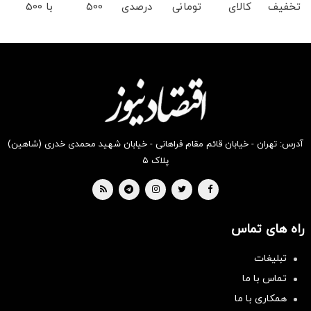
تخفیف
کالای
تومانی
درصدی
500
با 500
سوپرمارکت
سوپرمارکتی
سوپرمارکت
سوپر
هزارتومن
هزار
دیجی
دیجی
دیجی
مارکت
در
تومان
کالا
کالا
کالا!
دیجی
سوپرمارکت
تخفیف
کالا
دیجی
از دیجی
کالا
کالا
موجود
است
آدرس: تهران - خیابان قائم مقام فراهانی - خیابان شهید محمدی خدری (شاهین)
پلاک ۵
راه های تماس
تبلیغات
تماس با ما
همکاری با ما