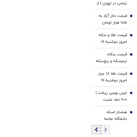
ترامپ در تهران | از
میکنه
(40%off)
بلوف و تهدید تا
خرید40%تخفیف
قیمت دلار آزاد به
عقب‌نشینی و
2
185 هزار تومان
بازگشت به میز
رسید
مذاکره
قیمت طلا و سکه
3
امروز دوشنبه ۱۹
مرداد ۱۴۰۵/افزایش
قیمت سکه،
قیمت طلا و سکه
4
نیم‌سکه و ربع‌سکه
امامی
امروز دوشنبه ۱۹
قیمت طلا ۱۸ عیار
مرداد ۱۴۰۵/ افزایش
5
امروز دوشنبه ۱۹
قیمت سکه امامی
مرداد ۱۴۰۵/افزایش
ترس بورس ریخت |
قیمت طلا
6
600 نماد مثبت
شدند | ورود 2.2
​هشدار استاد
همت پول حقیقی
7
دانشگاه علامه
به بازار سهام |
درباره تغییر نظم
ارزش معاملات به
جهانی | ترامپ «یک
بیش از 36 همت