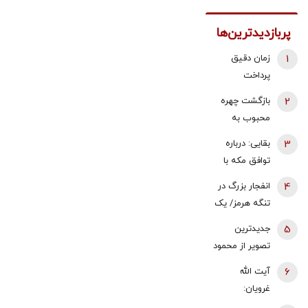
پربازدیدترین‌ها
1
زمان دقیق
پرداخت
معوقات
2
بازگشت چهره
بازنشستگان
محبوب به
تامین اجتماعی
تلویزیون
3
بقایی: درباره
اعلام شد
توافق مکه با
ایران صحبت
4
انفجار بزرگ در
شده بود | تبادل
تنگه هرمز/ یک
پیام با آمریکا از
نفتکش هدف
5
جدیدترین
طریق
قرار گرفت
تصویر از محمود
میانجی‌ها
احمدی نژاد
صورت می‌گیرد
6
آیت الله
| مقامات
غرویان:
اوکراینی حتما
پزشکیان باید از