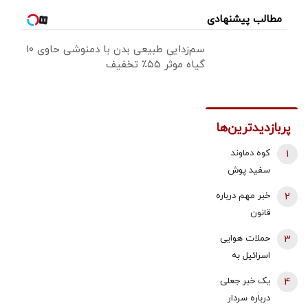
مطالب پیشنهادی
سم‌زدایی طبیعی بدن با دمنوشی حاوی 10
گیاه موثر ۵۵٪ تخفیف
پربازدیدترین‌ها
1
کوه دماوند
سفید پوش
شد + فیلم
2
خبر مهم درباره
قانون
بازنشستگی /
3
حملات هوایی
شرایط جدید
اسرائیل به
بازنشستگی
جنوب لبنان/
4
یک خبر جعلی
زنان و مردان
زیر ساخت ها و
درباره سردار
اعلام شد
منازل لبنانی‌ها