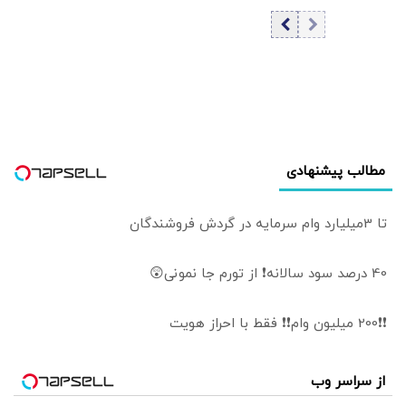
پیشین بانک مرکزی
آمریکا می شود؟ |
| چرا سیاست پولی
چرا پیمان مکه، هم
کافی نیست؟ | راه
هند را نگران کرد
مهار تورم از کدام
هم اسرائیل را؟
مسیر می‌گذرد؟
مطالب پیشنهادی
تا 3میلیارد وام سرمایه در گردش فروشندگان
40 درصد سود سالانه❗ از تورم جا نمونی😲
❗❗200 میلیون وام❗❗ فقط با احراز هویت
از سراسر وب