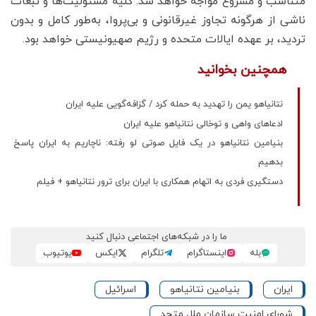
متناسب و مشروع مواجه خواهد شد. کلیه مسئولیت‌ها و تبعات
ناشی از هرگونه تجاوز غیرقانونی و بی‌پروا، به‌طور کامل و بدون
تردید، بر عهده ایالات متحده و رژیم صهیونیستی خواهد بود.
همچنین بخوانید
نتانیاهو یمن را تهدید به حمله کرد / گزافه‌گویی علیه ایران
ادعاهای واهی و توخالی نتانیاهو علیه ایران
بنیامین نتانیاهو در یک فایل صوتی لو رفته: ناچاریم به ایران پاسخ
بدهیم
دستگیری فردی به اتهام همکاری با ایران برای ترور نتانیاهو + فیلم
ما را در شبکه‌های اجتماعی دنبال کنید
بله
اینستاگرام
تلگرام
ایکس
یوتیوب
ایران
بنیامین نتانیاهو
اسرائیل
شورای امنیت سازمان ملل متحد