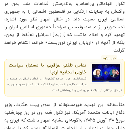
تکرار اتهاماتی بی‌اساس، به‌نادرستی اقدامات ملت یمن در
واکنش به جنایات ارتکابی در فلسطین اشغالی را به جمهوری
اسلامی ایران نسبت داد. در خلال اظهار نظر مورد اشاره،
نخست‌وزیر رژیم صهیونیستی صراحتاً جمهوری اسلامی ایران را
تهدید کرد و اعلام داشت که ]رژیم[ اسرائیل نه‌فقط از یمن،
بلکه از آنچه او «اربابان ایرانیِ تروریست» خواند، انتقام خواهد
گرفت.
خبر مرتبط
تماس تلفنی عراقچی با مسئول سیاست
خارجی اتحادیه اروپا
اقتصادنیوز: وزیر خارجه کشورمان در تماس تلفنی با مسئول
سیاست خارجی اتحادیه اروپا تاکید کرد که لازمه رسیدن به
توافق اجتناب از مواضع غیرواقعی و غیرمنطقی است.
متأسفانه این تهدید غیرمسئولانه از سوی پیت هگزث، وزیر
دفاع ایالات متحده آمریکا، نیز تکرار شد؛ وی در روز چهارشنبه
مورخ 30 آوریل 2025، به‌گونه‌ای مشابه اظهار داشت که ایران به
دلیل حمایت ادعایی از اقدامات انصارالله یمن، که با عنوان