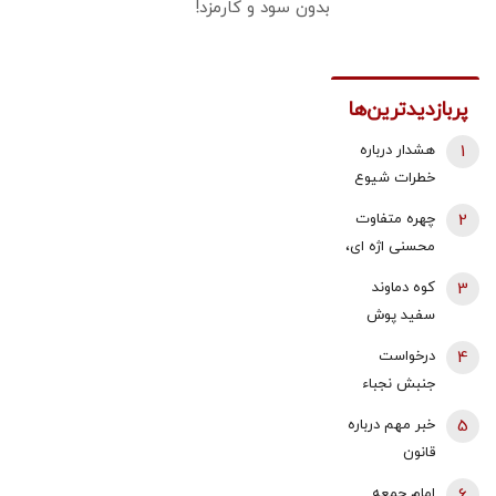
بدون سود و کارمزد!
پربازدیدترین‌ها
1
هشدار درباره
خطرات شیوع
این ماده مخدر/
2
چهره متفاوت
حتی یک‌بار
محسنی اژه ای،
تجربه هم
بدون عبا و
3
کوه دماوند
خطرناک است
عمامه + عکس
سفید پوش
شد + فیلم
4
درخواست
جنبش نجباء
عراق برای حمله
5
خبر مهم درباره
نظامی به
قانون
عربستان/ اکرم
بازنشستگی /
6
امام جمعه
الکعبی: